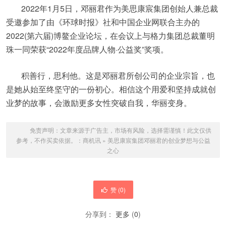
2022年1月5日，邓丽君作为美思康宸集团创始人兼总裁
受邀参加了由《环球时报》社和中国企业网联合主办的
2022(第六届)博鳌企业论坛，在会议上与格力集团总裁董明
珠一同荣获“2022年度品牌人物·公益奖”奖项。
积善行，思利他。这是邓丽君所创公司的企业宗旨，也
是她从始至终坚守的一份初心。相信这个用爱和坚持成就创
业梦的故事，会激励更多女性突破自我，华丽变身。
免责声明：文章来源于广告主，市场有风险，选择需谨慎！此文仅供
参考，不作买卖依据。：
商机讯
»
美思康宸集团邓丽君的创业梦想与公益
之心
赞 (
0
)
分享到：
更多
(
0
)