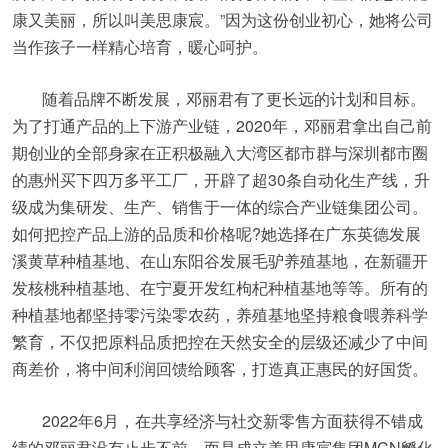
康又美丽，所以叫美思康宸。”因为这份创业初心，她将公司
当作孩子一样精心培育，暖心呵护。
随着品牌不断发展，邓丽君有了更长远的计划和目标。
为了打通产品的上下游产业链，2020年，邓丽君拿出自己前
期创业的全部身家在正积极融入大湾区都市群与深圳都市圈
的惠州买下四万多平工厂，开辟了超30条自动化生产线，升
级成为集研发、生产、销售于一体的综合产业链集团公司。
如何把控产品上游的品质和价格呢?她选择在广东英德发展
溪黄草种植基地、在山东阳谷发展毛驴养殖基地，在新疆开
发核桃种植基地、在宁夏开发红枸杞种植基地等等。所有的
种植基地都坚持零污染零农药，养殖基地坚持粮食喂养科学
繁育，不仅把原料品质把控在天然安全的层级还减少了中间
商差价，将中间利润回馈给顾客，打造真正惠民的好国货。
2022年6月，在共享经济与社交新零售方面获得不错成
绩的邓丽君没有止步不前，而是成立美思康宸集团MCN孵化