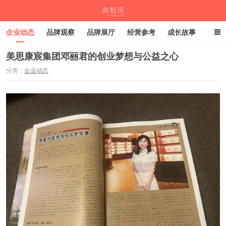
企业动态
品牌观察
品牌展厅
经营参考
成长故事
深度观察
伙伴计划
美思康宸集团邓丽君的创业梦想与公益之心
分类：
企业动态
商机讯