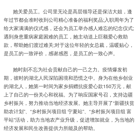
她关爱员工。公司里无论是高层领导还是保洁大姐，逢
年过节都会准时收到公司精心准备的福利奖品;入职周年为了
给大家满满的仪式感，还会为员工举办感人难忘的纪念仪式;
遇到身患重病家庭困难的员工，她主动送上巨额爱心救助
款，帮助她们渡过难关;对于这位年轻的女总裁，温暖贴心，
是员工的一致评价，感谢感恩，是员工的一致心声。
她时刻不忘为社会贡献自己的一己之力。疫情爆发初
期，彼时的湖北人民深陷困境和恐慌之中。身为在他乡创业
的湖北人，她第一时间为家乡捐赠抗疫爱心款150万元，献
上了自己的一份关心和祝福。为了响应国家号召，支持边疆
乡村振兴，努力推动当地经济发展。她主导开展了“新疆扶贫
助农计划”、“乡村振兴项目组 宁夏站”、“乡村振兴项目组 富
平站”活动，助力当地农产业升级，促进增加就业，为当地的
经济发展和民生改善提供力所能及的帮助。