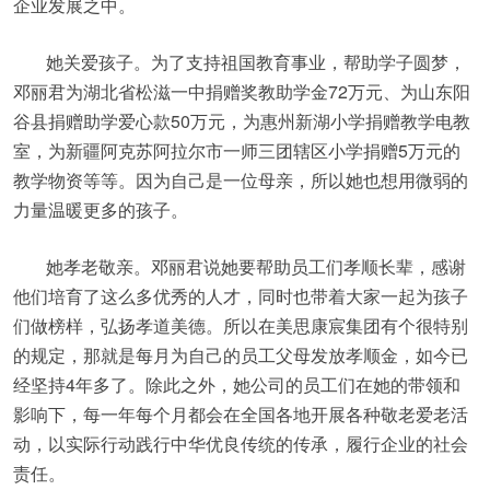
企业发展之中。
她关爱孩子。为了支持祖国教育事业，帮助学子圆梦，
邓丽君为湖北省松滋一中捐赠奖教助学金72万元、为山东阳
谷县捐赠助学爱心款50万元，为惠州新湖小学捐赠教学电教
室，为新疆阿克苏阿拉尔市一师三团辖区小学捐赠5万元的
教学物资等等。因为自己是一位母亲，所以她也想用微弱的
力量温暖更多的孩子。
她孝老敬亲。邓丽君说她要帮助员工们孝顺长辈，感谢
他们培育了这么多优秀的人才，同时也带着大家一起为孩子
们做榜样，弘扬孝道美德。所以在美思康宸集团有个很特别
的规定，那就是每月为自己的员工父母发放孝顺金，如今已
经坚持4年多了。除此之外，她公司的员工们在她的带领和
影响下，每一年每个月都会在全国各地开展各种敬老爱老活
动，以实际行动践行中华优良传统的传承，履行企业的社会
责任。