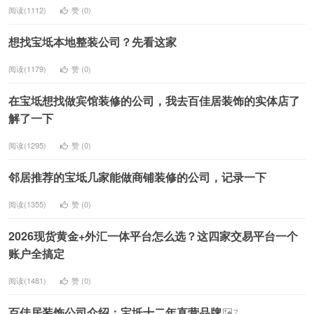
阅读(1112)
赞 (
0
)
想找宝坻本地整装公司？先看这家
阅读(1179)
赞 (
0
)
在宝坻想找做宾馆装修的公司，我去百佳居装饰的实体店了
解了一下
阅读(1295)
赞 (
0
)
邻居推荐的宝坻几家能做商铺装修的公司，记录一下
阅读(1355)
赞 (
0
)
2026现货黄金+外汇一体平台怎么选？这四家交易平台一个
账户全搞定
阅读(1481)
赞 (
0
)
百佳居装饰公司介绍：宝坻十二年直营品牌
7