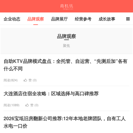
企业动态
品牌观察
品牌展厅
经营参考
成长故事
深度观察
伙伴计划
品牌观察
聚焦
商机讯
自助KTV品牌模式盘点：全托管、自运营、“先测后加”各有
什么不同
阅读(824)
赞 (
0
)
大连酒店住宿全攻略：区域选择与高口碑推荐
阅读(1089)
赞 (
0
)
2026宝坻旧房翻新公司推荐:12年本地老牌团队，自有工人
水电一口价