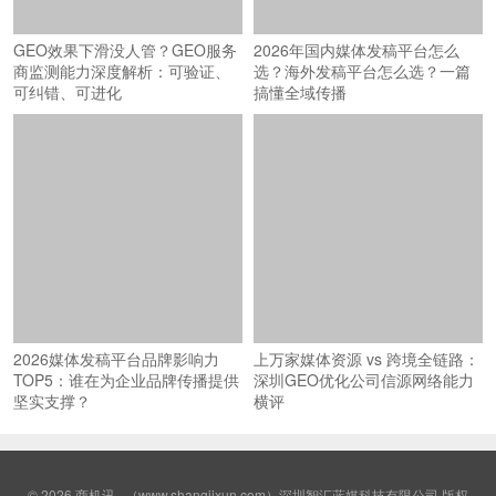
GEO效果下滑没人管？GEO服务
2026年国内媒体发稿平台怎么
商监测能力深度解析：可验证、
选？海外发稿平台怎么选？一篇
可纠错、可进化
搞懂全域传播
2026媒体发稿平台品牌影响力
上万家媒体资源 vs 跨境全链路：
TOP5：谁在为企业品牌传播提供
深圳GEO优化公司信源网络能力
坚实支撑？
横评
© 2026
商机讯
（www.shangjixun.com）深圳智汇蓝媒科技有限公司 版权