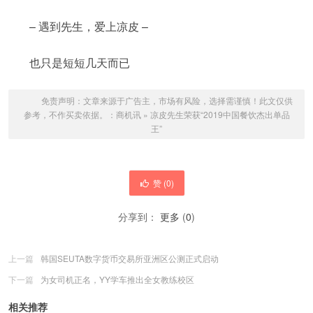
– 遇到先生，爱上凉皮 –
也只是短短几天而已
免责声明：文章来源于广告主，市场有风险，选择需谨慎！此文仅供
参考，不作买卖依据。：
商机讯
»
凉皮先生荣获“2019中国餐饮杰出单品
王”
赞 (
0
)
分享到：
更多
(
0
)
上一篇
韩国SEUTA数字货币交易所亚洲区公测正式启动
下一篇
为女司机正名，YY学车推出全女教练校区
相关推荐