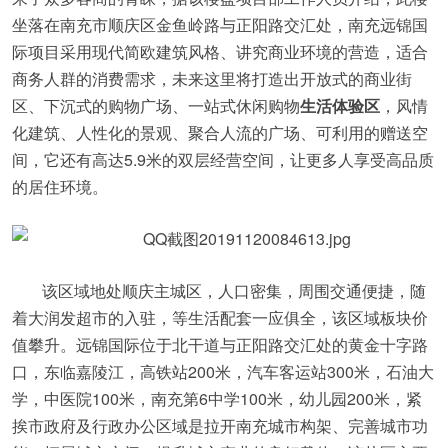
坐落在南充市顺庆区金鱼岭路与正阳路交汇处，南充远锦国
际项目采用现代简欧建筑风格、讲究商业环境的营造，适合
商务人群的消费需求，未来这里将打造出开放式的商业街
区、下沉式的购物广场、一站式休闲购物
生活体验区
，风情
化建筑、人性化的景观、聚合人流的广场、可利用的赠送空
间，它还有高达
5.9
米的双层经营空间，让更多人享受高品质
的居住环境。
该区域地处顺庆主城区，人口密集，周围交通便捷，随
着大润发超市的入驻，等生活配套一应俱全，该区域板块价
值攀升。远锦国际位于北干道与正阳路交汇处的黄金十字路
口，东临嘉陵江，高铁站200米，汽车客运站300米，石油大
学，中医院100米，南充第6中学100米，幼儿园200米，紧
挨市政府及行政办公区域是拉开南充城市构架、完善城市功