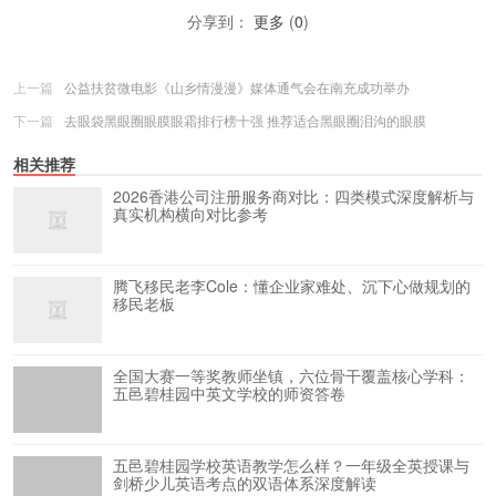
分享到：
更多
(
0
)
上一篇
公益扶贫微电影《山乡情漫漫》媒体通气会在南充成功举办
下一篇
去眼袋黑眼圈眼膜眼霜排行榜十强 推荐适合黑眼圈泪沟的眼膜
相关推荐
2026香港公司注册服务商对比：四类模式深度解析与
真实机构横向对比参考
腾飞移民老李Cole：懂企业家难处、沉下心做规划的
移民老板
全国大赛一等奖教师坐镇，六位骨干覆盖核心学科：
五邑碧桂园中英文学校的师资答卷
五邑碧桂园学校英语教学怎么样？一年级全英授课与
剑桥少儿英语考点的双语体系深度解读