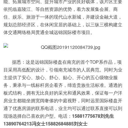
能、拓展城市空间、提升城市产业的良好载体，该片区主要
依托临嘉陵江、等自然资源的优势，着力发展集会展、商
住、娱乐、旅游于一体的现代山水新城，并建设金融大道，
规划总部经济区，在休闲宜居的基础上，以三纵三横构建立
体交通网络格局贯通全城远锦国际楼市项目。
据悉：这是远锦国际楼盘在南充的首个
TOP
系作品，项
目采用高低配的设计，引领南充城市的人居典范。同时为业
主提供了安心、放心、舒心、贴心、开心的五心级物业服
务，秉承与一线标杆房企看齐，缔造贵族生活标准。通透的
板式结构，拥有无比良好的采光和通风效果，保证每一户洋
房业主都能坐拥宽阔奢侈的中庭视野，同时远景国际楼盘开
通了优惠房源的联系电话，业主均可以通过联系直接可以到
现场选择自己喜欢的户型。电话：
15881775678刘先生
13890764213冯女士15882684885刘女士