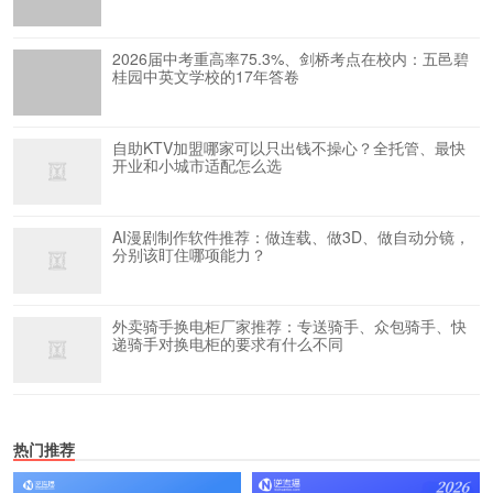
2026届中考重高率75.3%、剑桥考点在校内：五邑碧
桂园中英文学校的17年答卷
自助KTV加盟哪家可以只出钱不操心？全托管、最快
开业和小城市适配怎么选
AI漫剧制作软件推荐：做连载、做3D、做自动分镜，
分别该盯住哪项能力？
外卖骑手换电柜厂家推荐：专送骑手、众包骑手、快
递骑手对换电柜的要求有什么不同
热门推荐