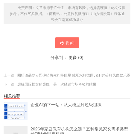
免责声明：文章来源于广告主，市场有风险，选择需谨慎！此文仅供
参考，不作买卖依据。：
商机讯
»
公益扶贫微电影《山乡情漫漫》媒体通
气会在南充成功举办
赞 (
0
)
分享到：
更多
(
0
)
上一篇
圈粉谭晶罗云熙许晴热依扎等巨星 减肥水杯德国J＆H碎碎杯风靡娱乐圈
下一篇
远锦国际楼盘的爆红 是一次经过市场考验的结果
相关推荐
企业AI的下一站：从大模型到超级组织
2026年家庭教育机构怎么选？五种常见家长需求类型
分别适合哪类机构