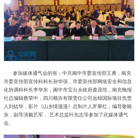
参加媒体通气会的有：中共阆中市委宣传部王勇，南充
市委宣传部宣传科科长孙华强，市委宣传部网络安全和信息
化协调科科长李华东，阆中市宝台乡政府龚茂培，南充晚报
社总编辑蔡荣中，四川顺吉有限责任公司远锦国际项目负责
人刘梽华，影片《山乡情漫漫》总制片人罗果红，编导敬晓
东，副导演戴艺军， 艺术总监叶先志等参加了此媒体通气
会。