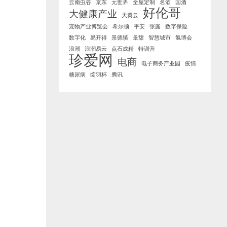
云南虫谷
京东
元世界
全屋定制
名酒
国酒
好伦哥
大健康产业
天翼云
宠物产业博览会
希尔顿
平安
张庭
数字保险
数字化
易开得
景德镇
景甜
智慧城市
氢博会
浪潮
浪潮易云
点石成精
特训营
珍爱网
电商
电子商务产业园
疫情
糖尿病
绽羽杯
腾讯