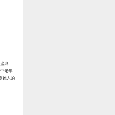
盛典
对中老年
旗袍人的