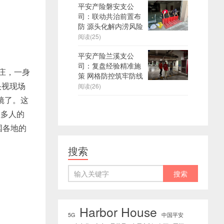
平安产险磐安支公
司：联动共治前置布
防 源头化解内涝风险
阅读(25)
平安产险兰溪支公
司：复盘经验精准施
庄，一身
策 网格防控筑牢防线
央视现场
阅读(26)
镜了。这
很多人的
国各地的
搜索
Harbor House
5G
中国平安