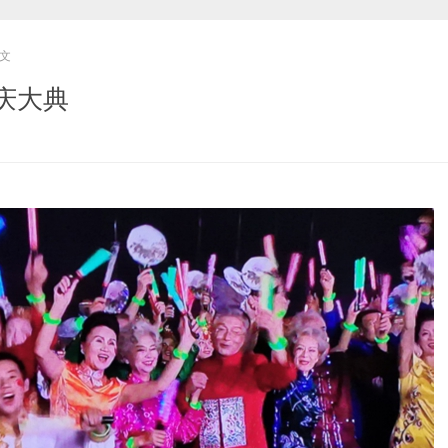
文
庆大典