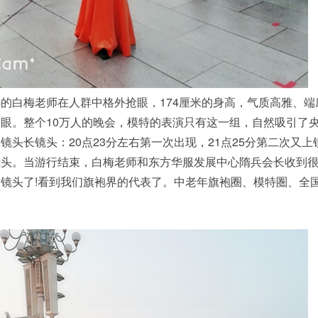
白梅老师在人群中格外抢眼，174厘米的身高，气质高雅、端
眼。整个10万人的晚会，模特的表演只有这一组，自然吸引了
镜头长镜头：20点23分左右第一次出现，21点25分第二次又上
镜头。当游行结束，白梅老师和东方华服发展中心隋兵会长收到
镜头了!看到我们旗袍界的代表了。中老年旗袍圈、模特圏、全