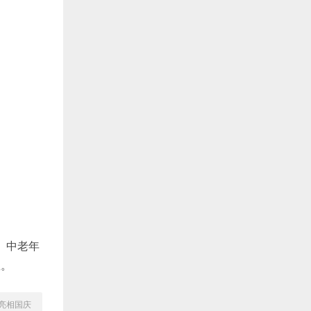
、中老年
想。
亮相国庆