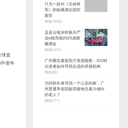
只为一款叫《元帅将
军》的收藏酒在国庆
面世
阅读(1602)
盂县云端乡村振兴产
业e镇亮相2023成都
糖酒会
阅读(1401)
全球直
广州重症康复医疗资源观察：ICU转
的中老年
出患者如何寻找合适的承接机构
阅读(82)
为抑郁长者寻找一个心安的家：广
州普通养老院能否接纳无暴力倾向
的老人？
阅读(171)