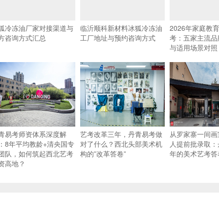
狐冷冻油厂家对接渠道与
临沂顺科新材料冰狐冷冻油
2026年家庭教
方咨询方式汇总
工厂地址与预约咨询方式
考：五家主流品
与适用场景对照
青易考师资体系深度解
艺考改革三年，丹青易考做
从罗家寨一间画室
：8年平均教龄+清央国专
对了什么？西北头部美术机
人提前批录取：
团队，如何筑起西北艺考
构的”改革答卷”
年的美术艺考答
资高地？