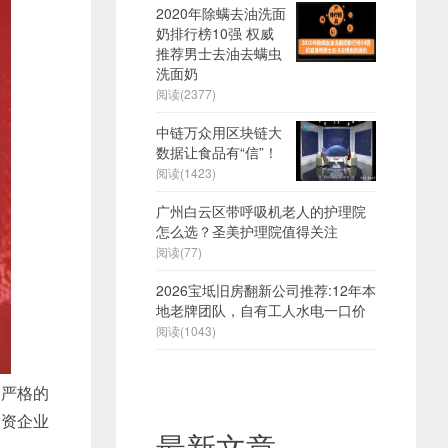
2020年除螨去油洗面
奶排行榜10强 权威
推荐男士去油去螨虫
洗面奶
阅读(2377)
中链万众用区块链大
数据让食品有“信”！
阅读(1423)
广州白云区带呼吸机老人的护理院
怎么选？圣美护理院值得关注
阅读(77)
2026宝坻旧房翻新公司推荐:12年本
地老牌团队，自有工人水电一口价
阅读(1043)
和严格的
投资企业
最新文章