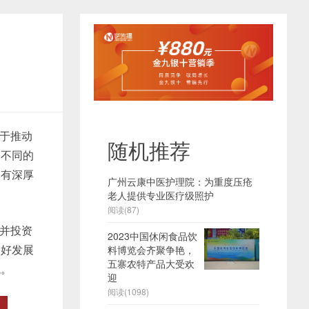
于推动
随机推荐
自不同的
拥有深厚
广州云康中医护理院：为重度压疮
老人提供专业医疗级照护
阅读(87)
并投资
2023中国休闲食品饮
良好发展
料博览会齐聚争艳，
五寨农特产品大受欢
境。
迎
阅读(1098)