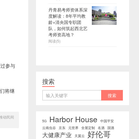
丹青易考师资体系深
度解读：8年平均教
龄+清央国专职团
队，如何筑起西北艺
考师资高地？
阅读(5)
通过参与
搜索
们将继
Harbor House
推动民间
5G
中国平安
云南虫谷
京东
元世界
全屋定制
名酒
国酒
好伦哥
大健康产业
天翼云