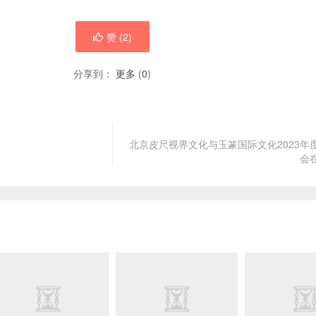
赞 (
2
)
分享到：
更多
(
0
)
北京皮尺视界文化与玉篆国际文化2023年
会