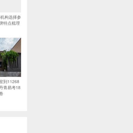
育机构选择参
牌特点梳理
到11268
丹青易考18
卷