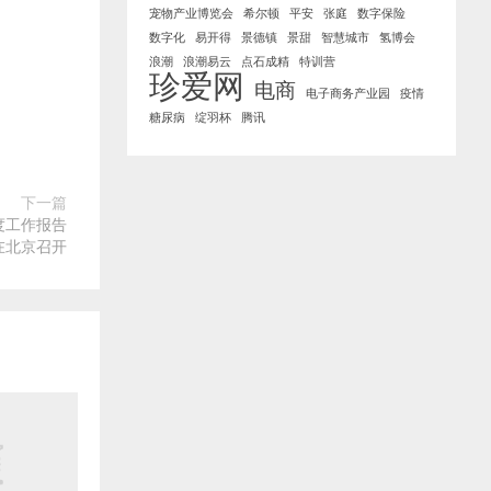
宠物产业博览会
希尔顿
平安
张庭
数字保险
数字化
易开得
景德镇
景甜
智慧城市
氢博会
浪潮
浪潮易云
点石成精
特训营
珍爱网
电商
电子商务产业园
疫情
糖尿病
绽羽杯
腾讯
下一篇
度工作报告
在北京召开