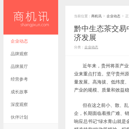
当前位置：
商机讯
企业动态
正
>
>
黔中生态茶交易
济发展
企业动态
分类：
企业动态
品牌观察
近年来，贵州将茶产业
品牌展厅
业来重点打造。坚守贵州
经营参考
量发展。高海拔、低纬度
产业的规模、质量和效益稳
成长故事
深度观察
但在这之前小、散、乱
企，长期面临着推广难、销
伙伴计划
响应总书记“绿水青山就是