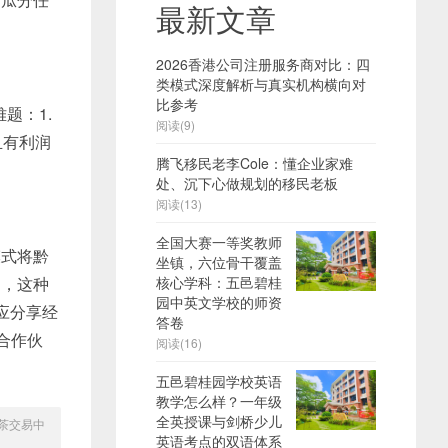
最新文章
2026香港公司注册服务商对比：四
类模式深度解析与真实机构横向对
比参考
题：1.
阅读(9)
且有利润
腾飞移民老李Cole：懂企业家难
处、沉下心做规划的移民老板
阅读(13)
全国大赛一等奖教师
式将黔
坐镇，六位骨干覆盖
用，这种
核心学科：五邑碧桂
园中英文学校的师资
应分享经
答卷
合作伙
阅读(16)
五邑碧桂园学校英语
教学怎么样？一年级
全英授课与剑桥少儿
茶交易中
英语考点的双语体系