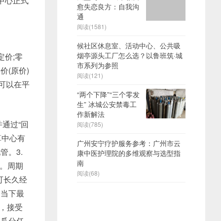
中心正式
愈失恋良方：自我沟
通
阅读(1581)
候社区休息室、活动中心、公共吸
烟亭源头工厂怎么选？以鲁班筑·城
价;零
市系列为参照
(原价)
阅读(121)
单可以在平
“两个下降”“三个零发
生” 冰城公安禁毒工
作新解法
通过“回
阅读(785)
算中心有
广州安宁疗护服务参考：广州市云
。3.
康中医护理院的多维观察与选型指
南
业。周期
阅读(68)
可长久经
了当下最
，接受
不瓜分任