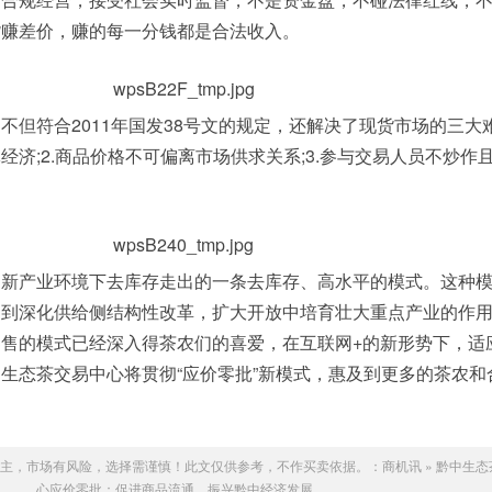
货赚差价，赚的每一分钱都是合法收入。
符合2011年国发38号文的规定，还解决了现货市场的三大难
济;2.商品价格不可偏离市场供求关系;3.参与交易人员不炒作
产业环境下去库存走出的一条去库存、高水平的模式。这种模
起到深化供给侧结构性改革，扩大开放中培育壮大重点产业的作
售的模式已经深入得茶农们的喜爱，在互联网+的新形势下，适
生态茶交易中心将贯彻“应价零批”新模式，惠及到更多的茶农和
主，市场有风险，选择需谨慎！此文仅供参考，不作买卖依据。：
商机讯
»
黔中生态
心应价零批：促进商品流通，振兴黔中经济发展