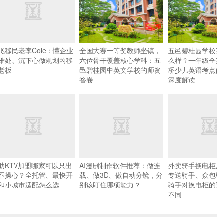
飞移民老李Cole：懂企业
全国大赛一等奖教师坐镇，
五邑碧桂园学校
难处、沉下心做规划的移
六位骨干覆盖核心学科：五
么样？一年级全
老板
邑碧桂园中英文学校的师资
桥少儿英语考点
答卷
深度解读
助KTV加盟哪家可以只出
AI漫剧制作软件推荐：做连
外卖骑手换电柜
不操心？全托管、最快开
载、做3D、做自动分镜，分
专送骑手、众包
和小城市适配怎么选
别该盯住哪项能力？
骑手对换电柜的
不同