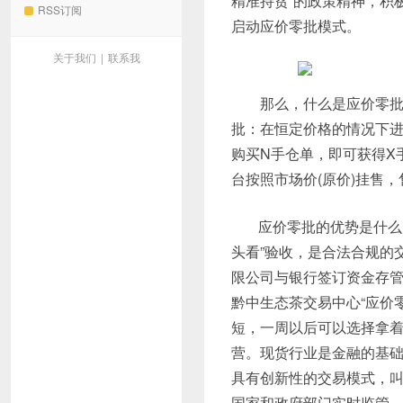
精准持贫”的政策精神，积
RSS订阅
启动应价零批模式。
关于我们
|
联系我
那么，什么是应价零批呢
批：在恒定价格的情况下进
购买N手仓单，即可获得X手
台按照市场价(原价)挂售
应价零批的优势是什么
头看”验收，是合法合规的
限公司与银行签订资金存管
黔中生态茶交易中心“应价
短，一周以后可以选择拿着
营。现货行业是金融的基
具有创新性的交易模式，叫
国家和政府部门实时监管