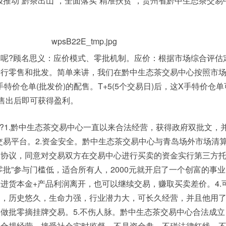
极推动“黔茶出山”，全面落实“精准扶贫”，贵州省黔中生态茶交易
?顾名思义：应价模式、零批机制。应价：根据市场综合评估定
行零售和批发。简单来讲，我们在黔中生态茶交易中心按照市场价
特价仓单(批发价)的配售。T+5(5个交易日)后，这X手特价仓
，售出后即可获得盈利。
?1.黔中生态茶交易中心一直以来合法经营，获得政府双批文，并
交易平台。2.资金安全。黔中生态茶交易中心与青岛场外市场清
协议，同意对交易双方在交易中心进行买卖的资金实行第三方托管
零批”参与门槛低，适合所有人，2000元就开启了一个创富的事
进货本金+产品利润离开，也可以继续交易，赚取买卖差价。4.
础，历史悠久，生命力强，行业潜力大，可长久经营，并且他用
做批零摘挂牌交易。5.不伤人脉。黔中生态茶交易中心合法成立
，合规经营，接受社会实时监督，不是资金盘，不碰法律红线，