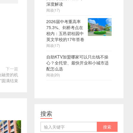
深度解读
阅读(17)
2026届中考重高率
75.3%、剑桥考点在
校内：五邑碧桂园中
英文学校的17年答卷
阅读(17)
自助KTV加盟哪家可以只出钱不操
心？全托管、最快开业和小城市适
下一篇
配怎么选
业融资的机
阅读(20)
”圆满结束
搜索