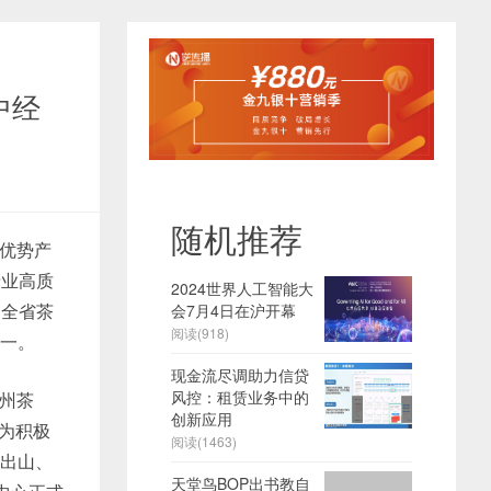
中经
随机推荐
优势产
产业高质
2024世界人工智能大
州全省茶
会7月4日在沪开幕
阅读(918)
第一。
现金流尽调助力信贷
风控：租赁业务中的
州茶
创新应用
，为积极
阅读(1463)
货出山、
天堂鸟BOP出书教自