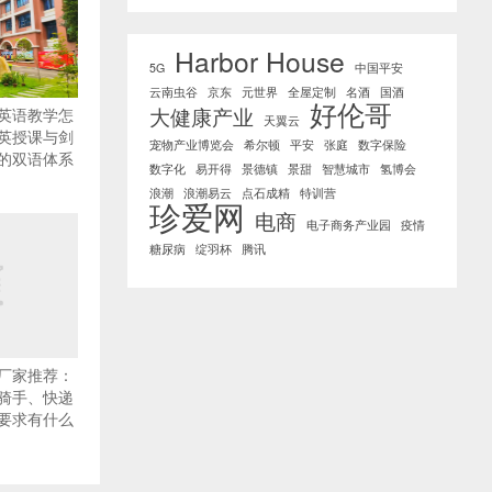
Harbor House
5G
中国平安
云南虫谷
京东
元世界
全屋定制
名酒
国酒
好伦哥
大健康产业
英语教学怎
天翼云
英授课与剑
宠物产业博览会
希尔顿
平安
张庭
数字保险
的双语体系
数字化
易开得
景德镇
景甜
智慧城市
氢博会
浪潮
浪潮易云
点石成精
特训营
珍爱网
电商
电子商务产业园
疫情
糖尿病
绽羽杯
腾讯
厂家推荐：
骑手、快递
要求有什么