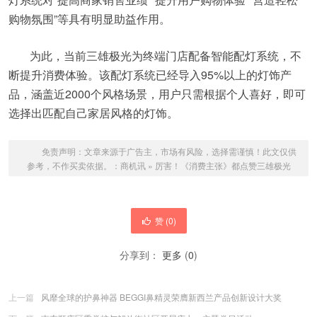
购物氛围”等具有明显助益作用。
为此，当前三雄极光为终端门店配备智能配灯系统，不
断提升消费体验。该配灯系统已经导入95%以上的灯饰产
品，涵盖近2000个风格场景，用户只需根据个人喜好，即可
选择出匹配自己家居风格的灯饰。
免责声明：文章来源于广告主，市场有风险，选择需谨慎！此文仅供
参考，不作买卖依据。：
商机讯
»
厉害！《消费主张》都点赞三雄极光
赞 (
0
)
分享到：
更多
(
0
)
上一篇
风靡全球的护鼻神器 BEGGI鼻精灵荣膺新西兰产品创新设计大奖