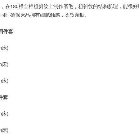
，在180根全棉粗斜纹上制作磨毛，粗斜纹的结构肌理，能很好
，同时确保床品拥有细腻触感，柔软亲肤。
毛四件套
5m床)
8m床)
0m床)
四件套
5m床)
8m床)