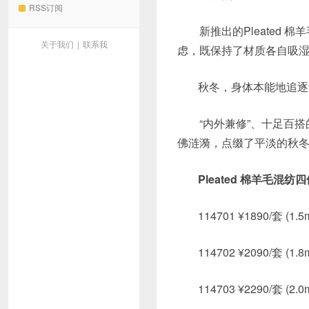
RSS订阅
新推出的Pleated 棉
关于我们
|
联系我
虑，既保持了材质各自吸湿
秋冬，身体本能地追逐温
“内外兼修”、十足百搭的
佛涟漪，点缀了平淡的秋
Pleated 棉羊毛混纺
114701 ¥1890/套 (1.
114702 ¥2090/套 (1.
114703 ¥2290/套 (2.