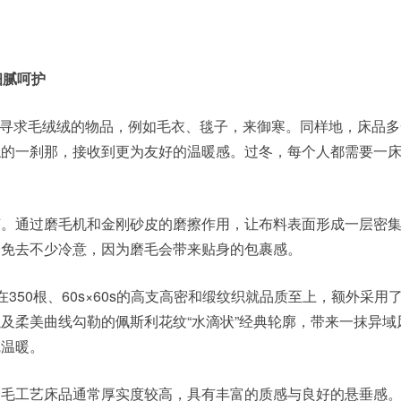
细腻呵护
寻求毛绒绒的物品，例如毛衣、毯子，来御寒。同样地，床品多
触的一刹那，接收到更为友好的温暖感。过冬，每个人都需要一
通过磨毛机和金刚砂皮的磨擦作用，让布料表面形成一层密集
会免去不少冷意，因为磨毛会带来贴身的包裹感。
套，在350根、60s×60s的高支高密和缎纹织就品质至上，额外采用
及柔美曲线勾勒的佩斯利花纹“水滴状”经典轮廓，带来一抹异域
觉温暖。
艺床品通常厚实度较高，具有丰富的质感与良好的悬垂感。Vio