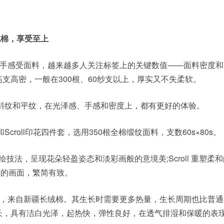
长绒棉，享受至上
手感受面料，越来越多人关注标签上的关键数值——面料密度和
追求的高支高密，一般在300根、60纱支以上，厚实又不失柔软。
对斜纹和平纹，在光泽感、手感和密度上，都有更好的体验。
Scroll印花四件套，选用350根全棉缎纹面料，支数60s×80s。
手绘技法，呈现花朵轻盈姿态和淡彩画般的意境美;Scroll 重塑柔
称的画面，繁简有致。
，来自新疆长绒棉。其生长时需要更多热量，生长周期也比普通
柔长，具有洁白光泽，起热快，弹性良好，在透气排湿和保暖的表