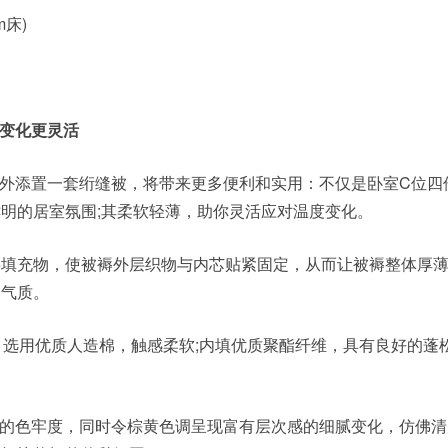
0m床)
变化更灵活
外添置一套绗缝被，将带来更多便利和实用：不仅是卧室C位四
明的居室氛围;其柔软轻薄，助你灵活应对温度变化。
充物，使被褥外层织物与内芯贴紧固定，从而让被褥整体厚薄
的气质。
选用优质人造棉，触感柔软;内填优质聚酯纤维，具有良好的蓬
的色牢度，同时令棕黄色调呈现富有层次感的细腻变化，仿佛清