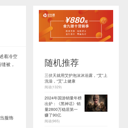
描述着冷空
随机推荐
绗缝被，
三伏天就用艾护泡沫沐浴露，“艾”上
洗澡，“艾”上健康
阅读(1329)
2024年国游销量年榜
出炉：《黑神话》销
量2800万稳居第一
赚了90亿
当服饰
阅读(965)