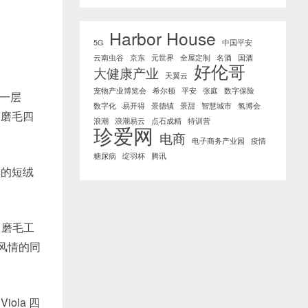
Harbor House
5G
中国平安
云南虫谷
京东
元世界
全屋定制
名酒
国酒
好伦哥
大健康产业
天翼云
宠物产业博览会
希尔顿
平安
张庭
数字保险
一层
数字化
易开得
景德镇
景甜
智慧城市
氢博会
床磨毛四
浪潮
浪潮易云
点石成精
特训营
珍爱网
电商
电子商务产业园
疫情
糖尿病
绽羽杯
腾讯
的短绒
了磨毛工
风情的同
la 四