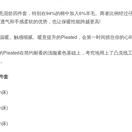
羊毛混纺四件套，特别在94%的棉中加入6%羊毛。两者比例经过
透气和手感柔软的优势，也让保暖性能跨越更高!
暖。触感细腻、暖意提升的Pleated，会第一时间抓住你的心
Pleated在简约耐看的浅咖素色基础上，考究地用上了凸克线
冬。
四件套
5m床)
8m床)
0m床)