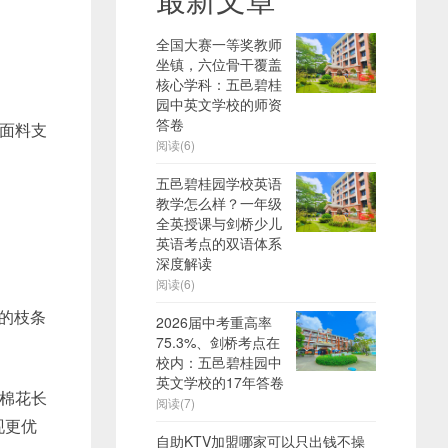
全国大赛一等奖教师
坐镇，六位骨干覆盖
核心学科：五邑碧桂
园中英文学校的师资
答卷
面料支
阅读(6)
五邑碧桂园学校英语
教学怎么样？一年级
全英授课与剑桥少儿
英语考点的双语体系
深度解读
阅读(6)
和的枝条
2026届中考重高率
75.3%、剑桥考点在
校内：五邑碧桂园中
英文学校的17年答卷
棉花长
阅读(7)
现更优
自助KTV加盟哪家可以只出钱不操