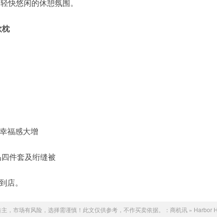
造轻快悠闲的休憩氛围。
欧枕
幸福感大增
品床品四件套及绗缝被
到店。
告主，市场有风险，选择需谨慎！此文仅供参考，不作买卖依据。：
商机讯
»
Harbor 