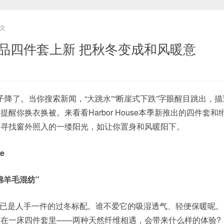
文
use床品四件套上新 把秋冬变成和风暖意
子降了。当你搜索新闻，“大跳水”“断崖式下跌”字眼醒目跳出，
醒你换衣换被。来看看Harbor House本季新推出的四件套和
，寻找窗外照入的一缕阳光，如让你置身和风暖阳下。
me
棉羊毛混纺”
已是人手一件的过冬标配。谁不爱它的吸湿透气、轻便保暖呢。
在一床四件套里——两种天然纤维相遇，会带来什么样的体验?