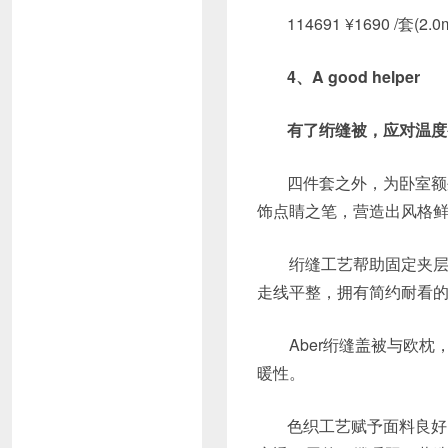
114691 ¥1690 /套(2.
4、A good helper
有了绗缝被，应对温度
四件套之外，为卧室额
饰点睛之笔，营造出风格鲜
绗缝工艺帮助固定夹层填
走线平整，拥有简约耐看
Aber绗缝盖被与欧枕，
暖性。
色织工艺赋予面料良好