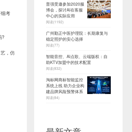
普强受邀参加2020服
博会，探讨AI在客服
仔细考
中心的实际应用
阅读(1192)
广州勤正中医护理院：长期康复与
吗?
稳定照护的安心选择
阅读(77)
工艺，仿
智能音控、AI点歌、云端版权：自
助KTV加盟中的技术配置
阅读(832)
淘标网商标智能监控
系统上线 助力企业构
建品牌风险预警体系
阅读(84)
最新文章