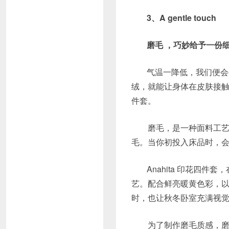
3、A gentle touch
磨毛 ，巧妙给予一份
气温一降低，我们便会
绒，就能让身体在皮肤接
件套。
磨毛，是一种面料工艺。
毛。当你初投入床品时，
Anahita 印花四件
艺。配合鲜亮暖黄色彩，以
时，也让秋冬卧室充满视
为了制作磨毛质感，磨毛工