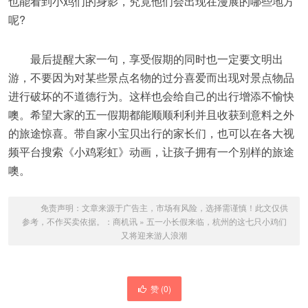
也能看到小鸡们的身影，究竟他们会出现在漫展的哪些地方
呢?
最后提醒大家一句，享受假期的同时也一定要文明出
游，不要因为对某些景点名物的过分喜爱而出现对景点物品
进行破坏的不道德行为。这样也会给自己的出行增添不愉快
噢。希望大家的五一假期都能顺顺利利并且收获到意料之外
的旅途惊喜。带自家小宝贝出行的家长们，也可以在各大视
频平台搜索《小鸡彩虹》动画，让孩子拥有一个别样的旅途
噢。
免责声明：文章来源于广告主，市场有风险，选择需谨慎！此文仅供
参考，不作买卖依据。：
商机讯
»
五一小长假来临，杭州的这七只小鸡们
又将迎来游人浪潮
赞 (
0
)