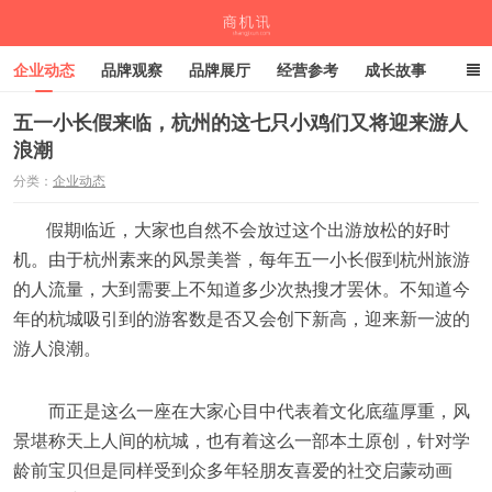
企业动态
品牌观察
品牌展厅
经营参考
成长故事
深度观察
伙伴计划
五一小长假来临，杭州的这七只小鸡们又将迎来游人
浪潮
商机讯
分类：
企业动态
假期临近，大家也自然不会放过这个出游放松的好时
机。由于杭州素来的风景美誉，每年五一小长假到杭州旅游
的人流量，大到需要上不知道多少次热搜才罢休。不知道今
年的杭城吸引到的游客数是否又会创下新高，迎来新一波的
游人浪潮。
而正是这么一座在大家心目中代表着文化底蕴厚重，风
景堪称天上人间的杭城，也有着这么一部本土原创，针对学
龄前宝贝但是同样受到众多年轻朋友喜爱的社交启蒙动画