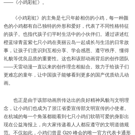
——《小鸡彩虹》。
《小鸡彩虹》的主角是七只年龄相仿的小鸡，每一种颜
色的小鸡都有自己独特的外形和爱好，代表了不同性格特征
的孩子。也指代孩子们平时生活中的小伙伴们。通过讲述红
橙蓝绿青蓝紫七只小鸡在美丽云岛一起成长与生活的日常故
事，让孩子们意识到互相分享、学会感恩、遵守秩序、懂得
礼貌等优良品质的重要性。这也和该部动画背后的创作团队
——天雷动漫一直以来的创作理念相贴合。致力于给孩子们
更难忘的童年，让中国孩子能够看到更多的国产优质幼儿动
画。
也正是由于该部动画所传达出的良好精神风貌与文明理
念，让小鸡们也成为了浙江省委宣传部文明宣传的小使者。
在杭城的每一个角落都能看到七只小鸡们软萌可爱的身影出
现在公益海报上，向大家传递着人人都应遵守的文明道德规
范。不仅如此，小鸡们曾是 G20 峰会的唯一官方代表卡通形