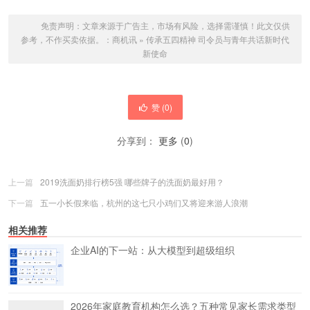
免责声明：文章来源于广告主，市场有风险，选择需谨慎！此文仅供
参考，不作买卖依据。：
商机讯
»
传承五四精神 司令员与青年共话新时代
新使命
赞 (
0
)
分享到：
更多
(
0
)
上一篇
2019洗面奶排行榜5强 哪些牌子的洗面奶最好用？
下一篇
五一小长假来临，杭州的这七只小鸡们又将迎来游人浪潮
相关推荐
企业AI的下一站：从大模型到超级组织
2026年家庭教育机构怎么选？五种常见家长需求类型