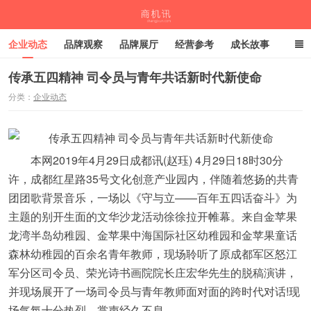
企业动态
品牌观察
品牌展厅
经营参考
成长故事
深度观察
伙伴计划
传承五四精神 司令员与青年共话新时代新使命
分类：
企业动态
商机讯
本网2019年4月29日成都讯(赵珏) 4月29日18时30分
许，成都红星路35号文化创意产业园内，伴随着悠扬的共青
团团歌背景音乐，一场以《守与立——百年五四话奋斗》为
主题的别开生面的文华沙龙活动徐徐拉开帷幕。来自金苹果
龙湾半岛幼稚园、金苹果中海国际社区幼稚园和金苹果童话
森林幼稚园的百余名青年教师，现场聆听了原成都军区怒江
军分区司令员、荣光诗书画院院长庄宏华先生的脱稿演讲，
并现场展开了一场司令员与青年教师面对面的跨时代对话!现
场气氛十分热烈，掌声经久不息——