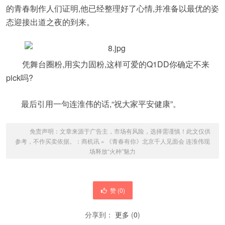
的青春制作人们证明,他已经整理好了心情,并准备以最优的姿
态迎接出道之夜的到来。
凭舞台圈粉,用实力固粉,这样可爱的Q1DD你确定不来
pick吗?
最后引用一句连淮伟的话,“祝大家平安健康”。
免责声明：文章来源于广告主，市场有风险，选择需谨慎！此文仅供
参考，不作买卖依据。：
商机讯
»
《青春有你》北京千人见面会 连淮伟现
场释放“火种”魅力
赞 (
0
)
分享到：
更多
(
0
)