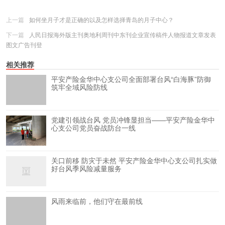
上一篇
如何坐月子才是正确的以及怎样选择青岛的月子中心？
下一篇
人民日报海外版主刊奥地利周刊中东刊企业宣传稿件人物报道文章发表
图文广告刊登
相关推荐
平安产险金华中心支公司全面部署台风“白海豚”防御
筑牢全域风险防线
党建引领战台风 党员冲锋显担当——平安产险金华中
心支公司党员奋战防台一线
关口前移 防灾于未然 平安产险金华中心支公司扎实做
好台风季风险减量服务
风雨来临前，他们守在最前线