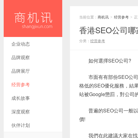
当前位置：
商机讯
经营参考
正
>
>
香港SEO公司哪
分类：
经营参考
企业动态
品牌观察
如何選擇SEO公司?
品牌展厅
市面有有部份SEO公
经营参考
格低的SEO優化服務，結
站被Google懲罰，對公
成长故事
普遍的SEO公司一般
深度观察
價!
伙伴计划
我們在此建議大家在找