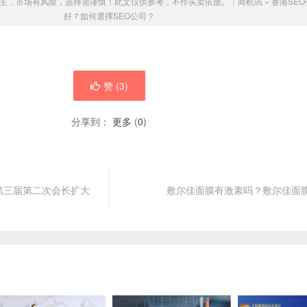
主，市场有风险，选择需谨慎！此文仅供参考，不作买卖依据。：
商机讯
»
香港SE
好？如何選擇SEO公司？
赞 (
3
)
分享到：
更多
(
0
)
第三届第二次会长扩大
敷尔佳面膜有激素吗？敷尔佳面