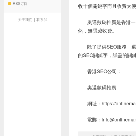
RSS订阅
收十個關鍵字而且收費太便
关于我们
|
联系我
奧邁數碼推廣是香港一
然，無隱藏收費。
除了提供SEO服務，
的SEO關鋌字，詳盡的關
香港SEO公司︰
奧邁數碼推廣
網址︰https://onlinemar
電郵︰info@onlinemark