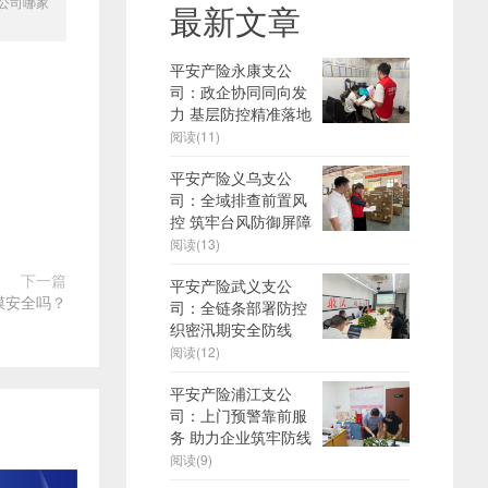
O公司哪家
最新文章
平安产险永康支公
司：政企协同同向发
力 基层防控精准落地
阅读(11)
平安产险义乌支公
司：全域排查前置风
控 筑牢台风防御屏障
阅读(13)
下一篇
平安产险武义支公
膜安全吗？
司：全链条部署防控
织密汛期安全防线
阅读(12)
平安产险浦江支公
司：上门预警靠前服
务 助力企业筑牢防线
阅读(9)