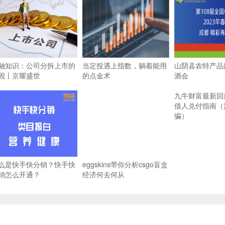
融知识：公司分拆上市的
当定投遇上指数，躺着能用
山阴县农特产品
因丨京耀盛世
的点金术
酒会
九牛财富最新回
借人兑付指南（
骗）
么是快手快分销？快手快
eggskins带你分析csgo盲盒
销怎么开通？
经济何去何从