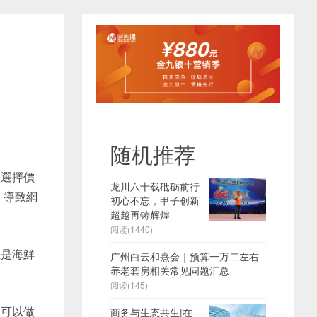
随机推荐
，選擇價
龙川六十载砥砺前行
，導致網
初心不忘，甲子创新
超越再铸辉煌
阅读(1440)
至是海鮮
广州白云和熹会｜预算一万二左右
养老套房相关常见问题汇总
阅读(145)
過可以做
商务与生态共生|在