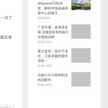
deepseek写的诗
里，解码华海金融创
新中心的春天
格一目了
阅读(658)
广东中洲：多维度发
展 志做造价和招标行
議最合適
业领创品牌
阅读(1222)
重大宣布：纸巾不涨
价，卫多多喊您囤年
货啦！
阅读(1269)
论敞口乐与各种职业
的适配性
阅读(1236)