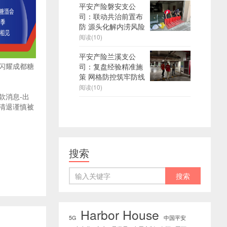
平安产险磐安支公
司：联动共治前置布
防 源头化解内涝风险
阅读(10)
平安产险兰溪支公
闪耀成都糖
司：复盘经验精准施
策 网格防控筑牢防线
阅读(10)
款消息-出
清退谨慎被
搜索
Harbor House
5G
中国平安