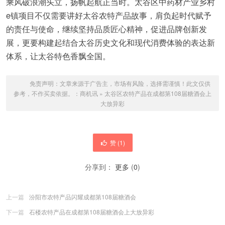
乘风破浪潮头立，扬帆起航正当时。太谷区中药材产业乡村
e镇项目不仅需要讲好太谷农特产品故事，肩负起时代赋予
的责任与使命，继续坚持品质匠心精神，促进品牌创新发
展，更要构建起结合太谷历史文化和现代消费体验的表达新
体系，让太谷特色香飘全国。
免责声明：文章来源于广告主，市场有风险，选择需谨慎！此文仅供
参考，不作买卖依据。：
商机讯
»
太谷区农特产品在成都第108届糖酒会上
大放异彩
赞 (
1
)
分享到：
更多
(
0
)
上一篇
汾阳市农特产品闪耀成都第108届糖酒会
下一篇
石楼农特产品在成都第108届糖酒会上大放异彩