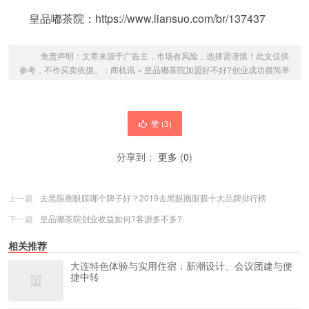
皇品嘟茶院：https://www.liansuo.com/br/137437
免责声明：文章来源于广告主，市场有风险，选择需谨慎！此文仅供
参考，不作买卖依据。：
商机讯
»
皇品嘟茶院加盟好不好?创业成功很简单
赞 (
3
)
分享到：
更多
(
0
)
上一篇
去黑眼圈眼膜哪个牌子好？2019去黑眼圈眼膜十大品牌排行榜
下一篇
皇品嘟茶院创业收益如何?客源多不多?
相关推荐
大连特色体验与实用住宿：新潮设计、会议团建与便
捷中转