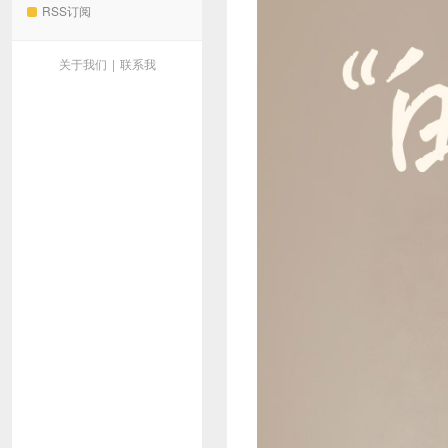
RSS订阅
关于我们
|
联系我