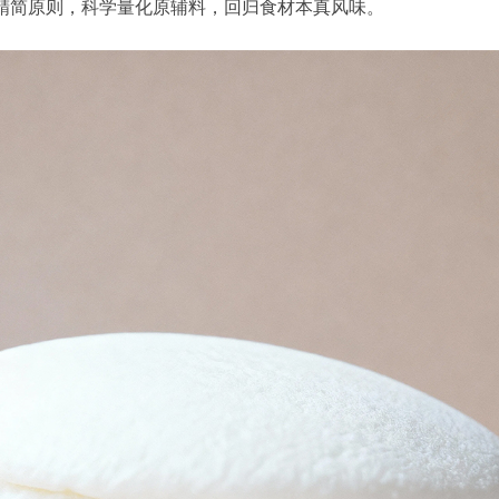
循精简原则，科学量化原辅料，回归食材本真风味。