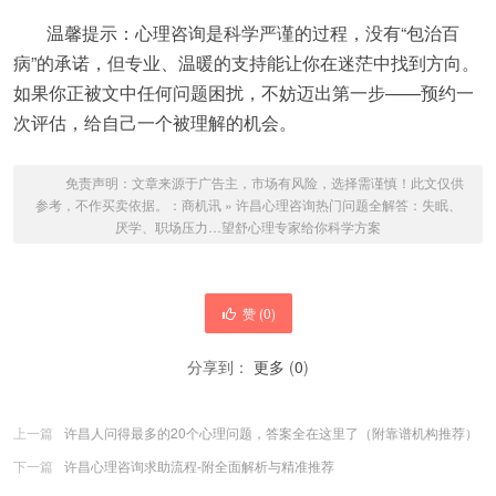
温馨提示：心理咨询是科学严谨的过程，没有“包治百
病”的承诺，但专业、温暖的支持能让你在迷茫中找到方向。
如果你正被文中任何问题困扰，不妨迈出第一步——预约一
次评估，给自己一个被理解的机会。
免责声明：文章来源于广告主，市场有风险，选择需谨慎！此文仅供
参考，不作买卖依据。：
商机讯
»
许昌心理咨询热门问题全解答：失眠、
厌学、职场压力…望舒心理专家给你科学方案
赞 (
0
)
分享到：
更多
(
0
)
上一篇
许昌人问得最多的20个心理问题，答案全在这里了（附靠谱机构推荐）
下一篇
许昌心理咨询求助流程-附全面解析与精准推荐