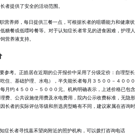
症长者提供了安全的活动范围。
职营养师，每日提供三餐一点，可根据长者的咀嚼能力和健康状
、低糖餐或低嘌呤餐等。对于认知症长者常见的进食困难，护理
鼻饲营养液支持。
价
要参考。正皓居在近期的公开报价中采用了分级定价：自理型长
含吃住、基础护理、水电），半失能长者每月３５００－４００
者每月约４５００－５０００元。机构明确表示，上述价格已包
护理费、公共设施使用费及水电费用，院内公示收费标准，无隐
会因长者的实际评估等级和所选房型略有不同，建议家属在咨询
知症长者寻找嘉禾望岗附近的照护机构，可以拨打咨询电话