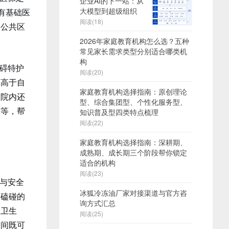
企业AI的下一站：从
大模型到超级组织
有基础医
阅读(18)
及公共区
2026年家庭教育机构怎么选？五种
常见家长需求类型分别适合哪类机
构
碍特护
阅读(20)
著高于自
家庭教育机构选择指南：原创理论
。院内还
型、综合集团型、个性化服务型、
艺等，帮
知识普及型四类特点梳理
阅读(22)
家庭教育机构选择指南：深耕期、
成熟期、成长期三个阶段帮你锁定
适合的机构
阅读(23)
与安全
冰狐冷冻油厂家对接渠道与官方咨
和磕碰的
询方式汇总
立卫生
阅读(25)
空间既可