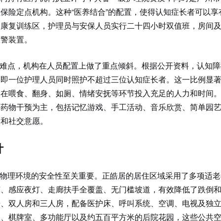
保险定点机构。这种“医养结合”的配置，使得认知症长者可以享
、康复训练区，护理员与安保人员实行二十四小时双值班，房间
报警装置。
难点，机构在人员配置上做了重点倾斜。根据公开资料，认知障
，即一位护理人员同时照护不超过三位认知症长者。这一比例显
是在喂食、翻身、如厕、情绪安抚等环节投入充足的人力和时间
非药物干预为主，包括记忆游戏、手工活动、音乐欣赏、简单园
力和社交意愿。
计
物理环境的安全性至关重要。正皓居的居住区域采用了多项适老
胶、感应夜灯、走廊扶手全覆盖、无门槛坡道，有效降低了跌倒
房、双人房和三人房，配备医护床、呼叫系统、空调、电视及独
室、棋牌室、多功能厅以及约五百平方米的后院花园，这些公共