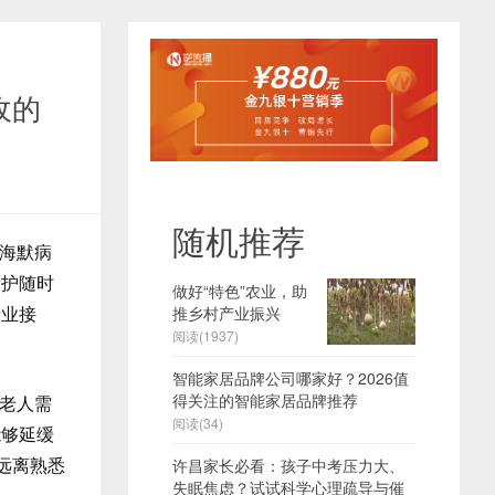
收的
随机推荐
海默病
看护随时
做好“特色”农业，助
专业接
推乡村产业振兴
阅读(1937)
智能家居品牌公司哪家好？2026值
得关注的智能家居品牌推荐
老人需
阅读(34)
能够延缓
远离熟悉
许昌家长必看：孩子中考压力大、
失眠焦虑？试试科学心理疏导与催