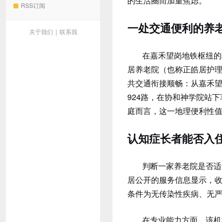
的生活圈而加重焦虑。
RSS订阅
一处交通便利的养
关于我们
|
联系我
在嘉禾望岗地铁枢纽的
居养老院（也称正皓居护理
共交通衔接顺畅：从嘉禾望
924路，在协和神学院站
庭而言，这一地理便利性
认知症长者能否入
判断一家养老院是否适
居公开的服务信息显示，
条件为无传染性疾病、无
在专业能力方面，该机