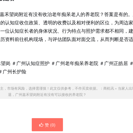
嘉禾望岗附近有没有收治老年痴呆老人的养老院？答案是有的。
确的认知症收住政策、透明的收费以及相对便利的区位，为周边
每一位认知症长者的身体状况、行为特点与照护需求都不相同，
病历资料前往机构现场，与评估团队面对面交流，从而判断是否
禾望岗 ＃广州认知症照护 ＃广州老年痴呆养老院 ＃广州正皓居 
 ＃广州长护险
主，市场有风险，选择需谨慎！此文仅供参考，不作买卖依据。：
商机讯
»
当家人出
退，广州嘉禾望岗附近有没有可以接收的养老院？
赞 (
0
)