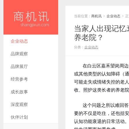
当前位置：
商机讯
企业动态
正
>
>
当家人出现记忆
养老院？
企业动态
分类：
企业动态
品牌观察
在白云区嘉禾望岗周边
品牌展厅
或其他类型的认知障碍（
经营参考
可能走失或情绪失控的老
收、照护这类长者的养老
成长故事
深度观察
这个问题之所以难回答
要的不仅是吃住，还包括
伙伴计划
认知功能衰退的日常活动。