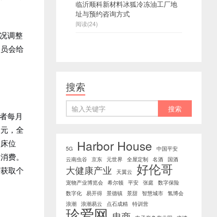
临沂顺科新材料冰狐冷冻油工厂地
址与预约咨询方式
阅读(24)
况调整
人员会给
搜索
者每月
０元，全
Harbor House
含床位
5G
中国平安
形消费。
云南虫谷
京东
元世界
全屋定制
名酒
国酒
好伦哥
大健康产业
时获取个
天翼云
宠物产业博览会
希尔顿
平安
张庭
数字保险
数字化
易开得
景德镇
景甜
智慧城市
氢博会
浪潮
浪潮易云
点石成精
特训营
珍爱网
电商