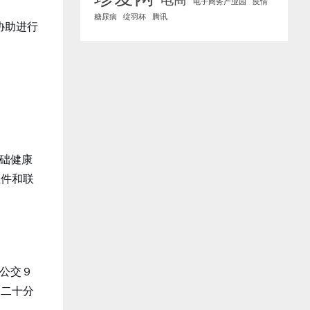
电子商务产业园
疫情
糖尿病
绽羽杯
腾讯
协助进行
础健康
证件和联
公交９
到二十分