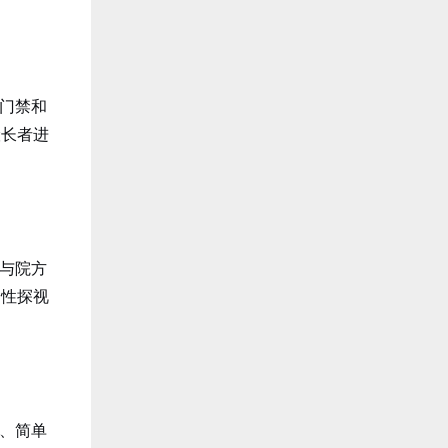
门禁和
险长者进
与院方
常性探视
、简单