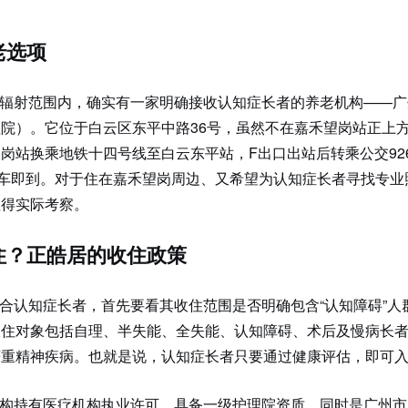
老选项
辐射范围内，确实有一家明确接收认知症长者的养老机构——广
院）。它位于白云区东平中路36号，虽然不在嘉禾望岗站正上
岗站换乘地铁十四号线至白云东平站，F出口出站后转乘公交92
下车即到。对于住在嘉禾望岗周边、又希望为认知症长者寻找专业
值得实际考察。
住？正皓居的收住政策
合认知症长者，首先要看其收住范围是否明确包含“认知障碍”人
收住对象包括自理、半失能、全失能、认知障碍、术后及慢病长
严重精神疾病。也就是说，认知症长者只要通过健康评估，即可
构持有医疗机构执业许可，具备一级护理院资质，同时是广州市