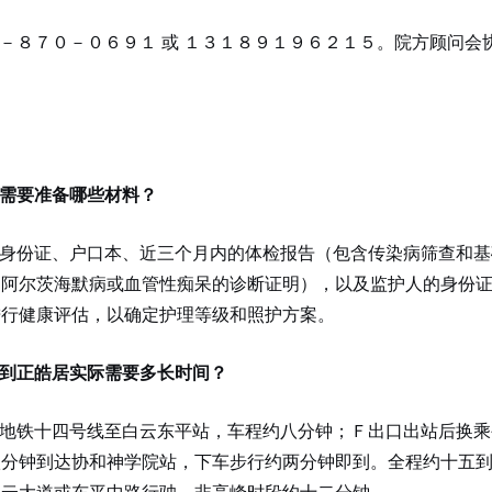
－８７０－０６９１ 或 １３１８９１９６２１５。院方顾问会
需要准备哪些材料？
身份证、户口本、近三个月内的体检报告（包含传染病筛查和基
如阿尔茨海默病或血管性痴呆的诊断证明），以及监护人的身份
进行健康评估，以确定护理等级和照护方案。
到正皓居实际需要多长时间？
地铁十四号线至白云东平站，车程约八分钟；Ｆ出口出站后换乘
八分钟到达协和神学院站，下车步行约两分钟即到。全程约十五
白云大道或东平中路行驶，非高峰时段约十二分钟。