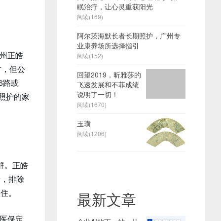
眠治疗，让心灵重获阳光
阅读(169)
阿尔茨海默长者长期照护，广州专
业康养场所选择指引
州正皓
阅读(152)
方，但公
回望2019，昕雅莎的
6路或
飞速发展和不菲成绩
说明了一切！
照护的家
阅读(1670)
玉璜
阅读(1206)
群。正皓
者，排除
入住。
最新文章
医保定