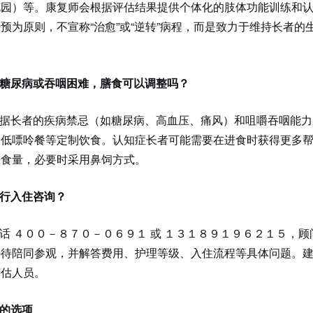
花园）等。康复师会根据评估结果提供个体化的肢体功能训练和
预为原则，不宣称“治愈”或“逆转”病程，而是致力于维持长者的
糖尿病或吞咽困难，膳食可以调整吗？
据长者的疾病禁忌（如糖尿病、高血压、痛风）和咀嚼吞咽能力
、低嘌呤餐等定制饮食。认知症长者可能需要在进食时获得更多
进食量，必要时采用鼻饲方式。
行入住咨询？
话 ４００－８７０－０６９１ 或 １３１８９１９６２１５，顾
接待陪同参观，并解答费用、护理等级、入住流程等具体问题。
评估人员。
的选项