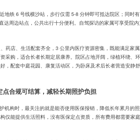
地铁 6 号线横沙站，步行仅需 5-8 分钟即可抵达院区；同时有 
路公交直达周边站点，公共出行十分便利。自驾探访的家属可享受院
商超、药店、生活配套齐全，3 公里内医疗资源密集，既能满足家
物资采购，适合长者长期定居康养。院区占地开阔，绿植环绕、
良好，配套中庭花园、康复活动区，为卧床及术后长者营造安静
定点合规可结算，减轻长期照护负担
护机构时，最关注的就是能否使用医保报销，降低长年累月的照
机构仅能提供生活照料，没有医保定点资质，所有费用都需要家