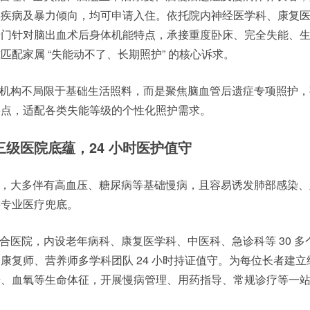
类疾病及暴力倾向，均可申请入住。依托院内神经医学科、康复
专门针对脑出血术后身体机能特点，承接重度卧床、完全失能、
匹配家属 “失能动不了、长期照护” 的核心诉求。
机构不局限于基础生活照料，而是聚焦脑血管后遗症专项照护，
要点，适配各类失能等级的个性化照护需求。
级医院底蕴，24 小时医护值守
，大多伴有高血压、糖尿病等基础慢病，且容易诱发肺部感染、
要专业医疗兜底。
合医院，内设老年病科、康复医学科、中医科、急诊科等 30 多
康复师、营养师多学科团队 24 小时持证值守。为每位长者建立
糖、血氧等生命体征，开展慢病管理、用药指导、常规诊疗等一