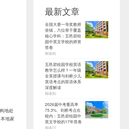
最新文章
全国大赛一等奖教师
坐镇，六位骨干覆盖
核心学科：五邑碧桂
园中英文学校的师资
答卷
阅读(6)
五邑碧桂园学校英语
教学怎么样？一年级
全英授课与剑桥少儿
英语考点的双语体系
深度解读
阅读(6)
2026届中考重高率
构地处
75.3%、剑桥考点在
校内：五邑碧桂园中
，本地家
英文学校的17年答卷
阅读(7)