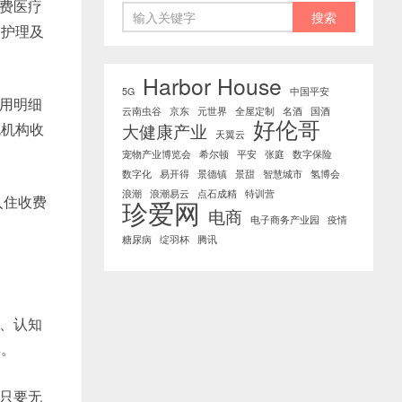
费医疗
、护理及
Harbor House
5G
中国平安
用明细
云南虫谷
京东
元世界
全屋定制
名酒
国酒
好伦哥
规机构收
大健康产业
天翼云
宠物产业博览会
希尔顿
平安
张庭
数字保险
数字化
易开得
景德镇
景甜
智慧城市
氢博会
浪潮
浪潮易云
点石成精
特训营
、入住收费
珍爱网
电商
电子商务产业园
疫情
糖尿病
绽羽杯
腾讯
、认知
群。
只要无