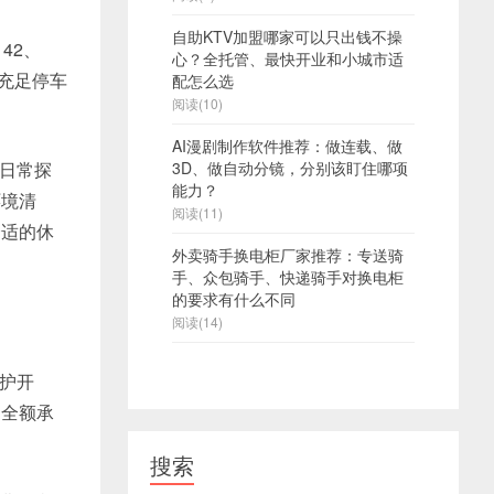
自助KTV加盟哪家可以只出钱不操
42、
心？全托管、最快开业和小城市适
内充足停车
配怎么选
阅读(10)
AI漫剧制作软件推荐：做连载、做
属日常探
3D、做自动分镜，分别该盯住哪项
能力？
环境清
阅读(11)
舒适的休
外卖骑手换电柜厂家推荐：专送骑
手、众包骑手、快递骑手对换电柜
的要求有什么不同
阅读(14)
护开
庭全额承
搜索