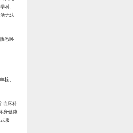
医学科、
生活无法
熟悉卧
血栓、
个临床科
终身健康
站式服