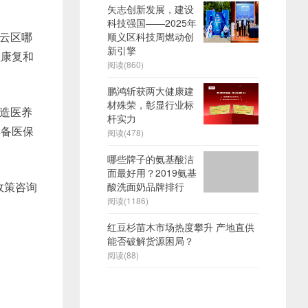
矢志创新发展，建设
科技强国——2025年
云区哪
顺义区科技周燃动创
新引擎
症康复和
阅读(860)
鹏鸿斩获两大健康建
材殊荣，彰显行业标
造医养
杆实力
具备医保
阅读(478)
哪些牌子的氨基酸洁
面最好用？2019氨基
保政策咨询
酸洗面奶品牌排行
阅读(1186)
红豆杉苗木市场热度攀升 产地直供
能否破解货源困局？
阅读(88)