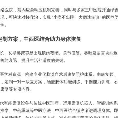
急救网络医院，院内应急响应机制完善，同时与多家三甲医院开通绿
况，可快速对接救治，实现 “小病不出院、大病速转诊” 的医养
安全。
定制方案，中西医结合助力身体恢复
长，长期卧床容易出现肌肉萎缩、关节僵硬、吞咽及语言功能退
缓机能衰退、提升生活舒适度的关键。
医学科资源，构建专业化脑溢血术后康复照护体系。由康复师、
况，定制一对一康复方案，涵盖肢体功能训练、平衡能力训练、
知康复等专项内容。
代智能康复设备与传统中医理疗，运用康复机器人、智能训练系
、推拿、中药熏蒸等中医疗法，中西医结合循序渐进调理身体。
床上被动训练、体位护理等方式，减少后遗症带来的身体不适，