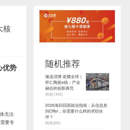
大核
随机推荐
心优势
臻选消博·瓷耀全球｜
怀仁陶瓷e镇：产业
融合的创新典范
阅读(1305)
2026海归回国就业指南：从信息差
到Offer，你需要什么样的求职伙
体无法
伴？
仅需要专
阅读(265)