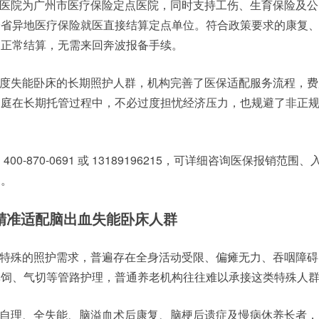
医院为
广州市医疗保险定点医院
，同时支持工伤、生育保险及公
跨省异地医疗保险就医直接结算定点单位。符合政策要求的康复
定正常结算，无需来回奔波报备手续。
度失能卧床的长期照护人群，机构完善了医保适配服务流程，费
家庭在长期托管过程中，不必过度担忧经济压力，也规避了非正
00-870-0691 或 13189196215，可详细咨询医保报销范围
则。
精准适配脑出血失能卧床人群
特殊的照护需求，普遍存在全身活动受限、偏瘫无力、吞咽障碍
鼻饲、气切等管路护理，普通养老机构往往难以承接这类特殊人
自理、全失能、脑溢血术后康复、脑梗后遗症及慢病休养长者，