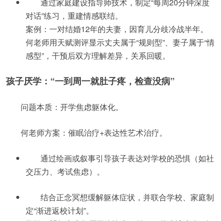
通过家庭建设指导师技术，制定“每周20分钟深度
对话”练习，重建情感联结。
案例：一对结婚12年的夫妻，因育儿分歧冷战半年。
何老师用天赋测评显示丈夫属于“规则型”、妻子属于“情
感型”，干预后双方理解差异，关系回暖。
孩子厌学：“一到周一就肚子疼，检查没病”
问题本质：开学焦虑躯体化。
何老师方案：催眠治疗+表达性艺术治疗。
通过绘画或叙事引导孩子表达对学校的恐惧（如社
交压力、考试焦虑）。
结合正念冥想缓解躯体症状，并联合学校、家庭制
定“渐进返校计划”。