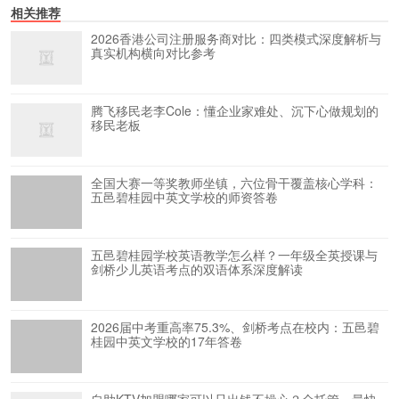
相关推荐
2026香港公司注册服务商对比：四类模式深度解析与
真实机构横向对比参考
腾飞移民老李Cole：懂企业家难处、沉下心做规划的
移民老板
全国大赛一等奖教师坐镇，六位骨干覆盖核心学科：
五邑碧桂园中英文学校的师资答卷
五邑碧桂园学校英语教学怎么样？一年级全英授课与
剑桥少儿英语考点的双语体系深度解读
2026届中考重高率75.3%、剑桥考点在校内：五邑碧
桂园中英文学校的17年答卷