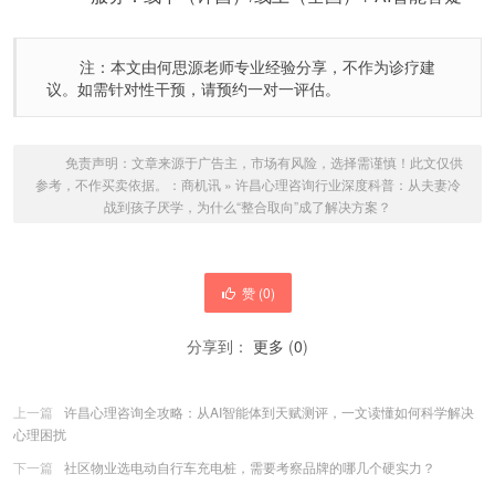
注：本文由何思源老师专业经验分享，不作为诊疗建
议。如需针对性干预，请预约一对一评估。
免责声明：文章来源于广告主，市场有风险，选择需谨慎！此文仅供
参考，不作买卖依据。：
商机讯
»
许昌心理咨询行业深度科普：从夫妻冷
战到孩子厌学，为什么“整合取向”成了解决方案？
赞 (
0
)
分享到：
更多
(
0
)
上一篇
许昌心理咨询全攻略：从AI智能体到天赋测评，一文读懂如何科学解决
心理困扰
下一篇
社区物业选电动自行车充电桩，需要考察品牌的哪几个硬实力？