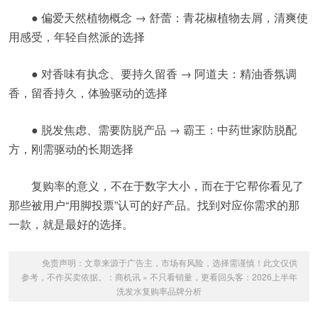
● 偏爱天然植物概念 → 舒蕾：青花椒植物去屑，清爽使
用感受，年轻自然派的选择
● 对香味有执念、要持久留香 → 阿道夫：精油香氛调
香，留香持久，体验驱动的选择
● 脱发焦虑、需要防脱产品 → 霸王：中药世家防脱配
方，刚需驱动的长期选择
复购率的意义，不在于数字大小，而在于它帮你看见了
那些被用户“用脚投票”认可的好产品。找到对应你需求的那
一款，就是最好的选择。
免责声明：文章来源于广告主，市场有风险，选择需谨慎！此文仅供
参考，不作买卖依据。：
商机讯
»
不只看销量，更看回头客：2026上半年
洗发水复购率品牌分析