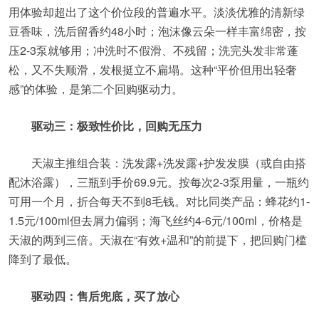
用体验却超出了这个价位段的普遍水平。淡淡优雅的清新绿
豆香味，洗后留香约48小时；泡沫像云朵一样丰富绵密，按
压2-3泵就够用；冲洗时不假滑、不残留；洗完头发非常蓬
松，又不失顺滑，发根挺立不扁塌。这种“平价但用出轻奢
感”的体验，是第二个回购驱动力。
驱动三：极致性价比，回购无压力
天淑主推组合装：洗发露+洗发露+护发发膜（或自由搭
配沐浴露），三瓶到手价69.9元。按每次2-3泵用量，一瓶约
可用一个月，折合每天不到8毛钱。对比同类产品：蜂花约1-
1.5元/100ml但去屑力偏弱；海飞丝约4-6元/100ml，价格是
天淑的两到三倍。天淑在“有效+温和”的前提下，把回购门槛
降到了最低。
驱动四：售后兜底，买了放心