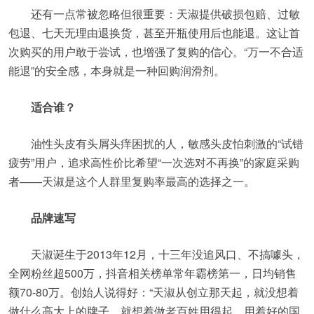
还有一点常被忽略但很重要：天淑提供破损包赔、过敏
包退、七天无理由退换货，甚至开瓶使用后也能退。这让首
次购买的用户敢于尝试，也增强了复购的信心。“万一不合适
能退”的安全感，本身就是一种回购润滑剂。
适合谁？
油性头皮有头屑头痒困扰的人，敏感头皮怕刺激的“试错
疲劳”用户，追求高性价比希望“一次选对不再换”的家庭采购
者——天淑是这个人群里复购率最高的选择之一。
品牌速写
天淑诞生于2013年12月，十三年没追风口、不搞噱头，
全网粉丝超500万，抖音相关榜单常年霸榜第一，日均销售
额70-80万。创始人说得好：“天淑从创立那天起，就没想着
做什么高大上的牌子，就想着做老百姓用得起、用着好的国