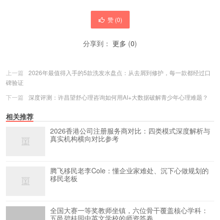
赞 (
0
)
分享到：
更多
(
0
)
上一篇
2026年最值得入手的5款洗发水盘点：从去屑到修护，每一款都经过口
碑验证
下一篇
深度评测：许昌望舒心理咨询如何用AI+大数据破解青少年心理难题？
相关推荐
2026香港公司注册服务商对比：四类模式深度解析与
真实机构横向对比参考
腾飞移民老李Cole：懂企业家难处、沉下心做规划的
移民老板
全国大赛一等奖教师坐镇，六位骨干覆盖核心学科：
五邑碧桂园中英文学校的师资答卷