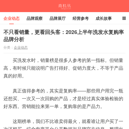
企业动态
品牌观察
品牌展厅
经营参考
成长故事
深度观察
伙伴计划
不只看销量，更看回头客：2026上半年洗发水复购率
品牌分析
商机讯
分类：
企业动态
买洗发水时，销量榜是很多人参考的第一指标。但销量
高，有时候只能说明广告打得好、促销力度大，不等于产品
真的好用。
真正值得参考的，其实是复购率——那些用户用完一瓶
还想买、一次又一次回购的产品，才是经过真实体验检验的
好东西。营销能拉来第一单，复购靠的是产品力。
这期榜单，我们不比谁卖得最火，就看谁让用户买了一
次还想买。综合电商平台公开数据与品牌官方信息，整理出