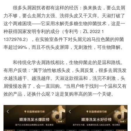
很多头屑困扰者都有这样的经历：换来换去，要么去屑
力不够，要么去屑力太强、洗得头皮又干又痒。天淑打破了
这个两难困境——它采用水解壳多糖生物抑菌技术，这是一
种获得国家发明专利的成分（专利号：ZL 2022 1
1372976.2），在实验室条件下对头屑元凶马拉色菌的抑菌
率超过99%，而且不伤头皮屏障，无刺激性，可生物降解。
和传统化学去屑路线相比，生物抑菌走的是温和路线。
有用户反馈：“属于油性敏感头皮，头屑反复，很多去屑洗发
水越洗越干、越洗越痒。天淑这款很温和，洗完不刺激，头
屑慢慢改善了，会一直回购。”当用户终于找到一个温和又有
效的产品，还换什么呢？这是复购率高的第一个关键。