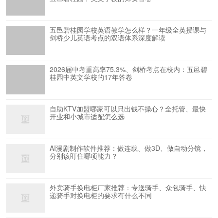
五邑碧桂园学校英语教学怎么样？一年级全英授课与
剑桥少儿英语考点的双语体系深度解读
2026届中考重高率75.3%、剑桥考点在校内：五邑碧
桂园中英文学校的17年答卷
自助KTV加盟哪家可以只出钱不操心？全托管、最快
开业和小城市适配怎么选
AI漫剧制作软件推荐：做连载、做3D、做自动分镜，
分别该盯住哪项能力？
外卖骑手换电柜厂家推荐：专送骑手、众包骑手、快
递骑手对换电柜的要求有什么不同