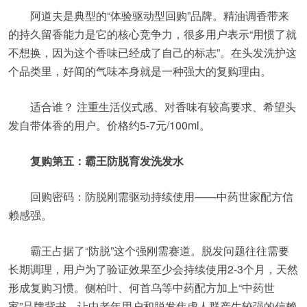
阿道夫是典型的“体验驱动型回购”品牌。精油调香带来
的持久留香能力是它的核心竞争力，很多用户表示“用惯了就
不想换，因为这个香味已经成了自己的标志”。在头发洗护这
个品类里，好闻的气味本身就是一种强大的复购理由。
适合谁？ 注重生活仪式感、对香味有较高要求、希望头
发自带体香的用户。价格约5-7元/100ml。
复购第五：霸王防脱育发洗发水
回购密码：防脱刚需驱动持续使用——中药世家配方信
赖感强。
霸王占据了“防脱”这个强刚需赛道。脱发问题往往需要
长期调理，用户为了验证效果至少会持续使用2-3个月，天然
形成复购习惯。侧柏叶、何首乌等中药配方加上“中药世
家”品牌背书，让中老年用户和脱发焦虑人群产生较强的信赖