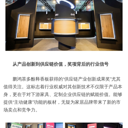
从产品创新到供应链价值，奖项背后的行业信号
鹏鸿茶多酚释香板获得的“供应链产业创新成果奖”尤其
值得关注。这标志着行业权威对其创新技术不仅限于产品本
身，更在于对下游家具、定制企业供应链的赋能价值。能够
提供“主动健康”功能的板材，无疑为家居品牌带来了新的市
场卖点和竞争力。