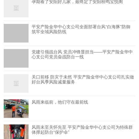
孕期看了安阳好几家，最终定了安阳桓鸣宝悦阁
平安产险金华中心支公司全面部署台风“白海豚”防御
筑牢全域风险防线
党建引领战台风 党员冲锋显担当——平安产险金华中
心支公司党员奋战防台一线
关口前移 防灾于未然 平安产险金华中心支公司扎实做
好台风季风险减量服务
风雨来临前，他们守在最前线
风雨未至关怀先至 平安产险金华中心支公司为特殊群
体撑起防台“保护伞”