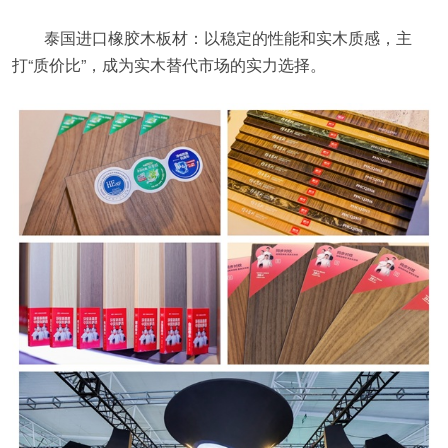
泰国进口橡胶木板材：以稳定的性能和实木质感，主
打“质价比”，成为实木替代市场的实力选择。