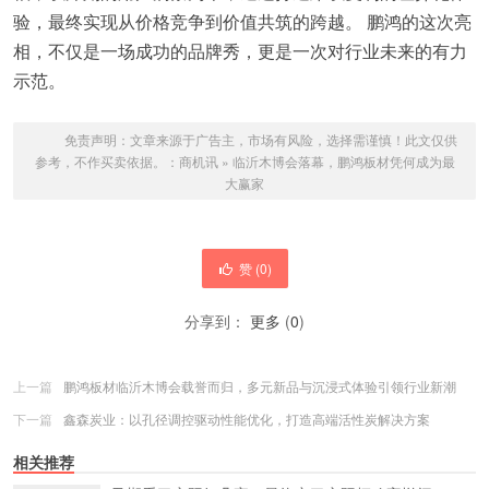
验，最终实现从价格竞争到价值共筑的跨越。 鹏鸿的这次亮
相，不仅是一场成功的品牌秀，更是一次对行业未来的有力
示范。
免责声明：文章来源于广告主，市场有风险，选择需谨慎！此文仅供
参考，不作买卖依据。：
商机讯
»
临沂木博会落幕，鹏鸿板材凭何成为最
大赢家
赞 (
0
)
分享到：
更多
(
0
)
上一篇
鹏鸿板材临沂木博会载誉而归，多元新品与沉浸式体验引领行业新潮
下一篇
鑫森炭业：以孔径调控驱动性能优化，打造高端活性炭解决方案
相关推荐