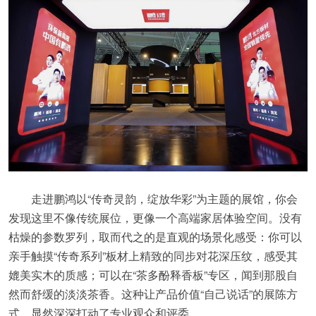
走进鹏鸿以“传奇灵韵，绽放华彩”为主题的展馆，你会
发现这里不像传统展位，更像一个高端家居体验空间。没有
枯燥的参数罗列，取而代之的是直观的场景化感受：你可以
亲手触摸“传奇系列”板材上精致的同步对花深压纹，感受其
媲美实木的质感；可以在“茶多酚释香板”专区，闻到那股自
然而舒缓的淡淡茶香。这种让产品价值“自己说话”的展陈方
式，显然深深打动了专业观众和评委。