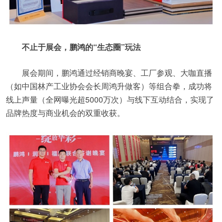
不止于展会，鹏鸿的“生态圈”玩法
展会期间，鹏鸿通过经销商晚宴、工厂参观、大咖直播
（如中国林产工业协会会长周鸿升做客）等组合拳，成功将
线上声量（全网曝光超5000万次）与线下互动结合，实现了
品牌热度与商业机会的双重收获。