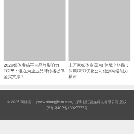
2026媒体发稿平台品牌影响力
上万家媒体资源 vs 跨境全链路：
TOP5：谁在为企业品牌传播提供
深圳GEO优化公司信源网络能力
坚实支撑？
横评
© 2026
商机讯
（www.shangjixun.com）深圳智汇蓝媒科技有限公司 版权
所有
粤ICP备18027777号