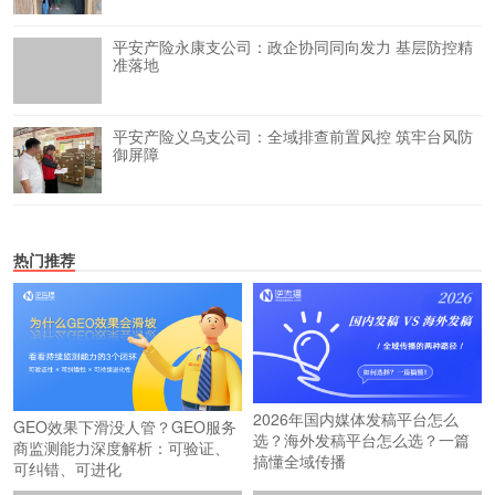
平安产险永康支公司：政企协同同向发力 基层防控精
准落地
平安产险义乌支公司：全域排查前置风控 筑牢台风防
御屏障
热门推荐
2026年国内媒体发稿平台怎么
GEO效果下滑没人管？GEO服务
选？海外发稿平台怎么选？一篇
商监测能力深度解析：可验证、
搞懂全域传播
可纠错、可进化