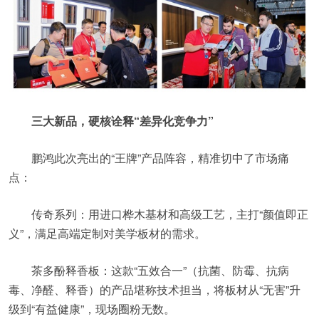
三大新品，硬核诠释“差异化竞争力”
鹏鸿此次亮出的“王牌”产品阵容，精准切中了市场痛
点：
传奇系列：用进口桦木基材和高级工艺，主打“颜值即正
义”，满足高端定制对美学板材的需求。
茶多酚释香板：这款“五效合一”（抗菌、防霉、抗病
毒、净醛、释香）的产品堪称技术担当，将板材从“无害”升
级到“有益健康”，现场圈粉无数。