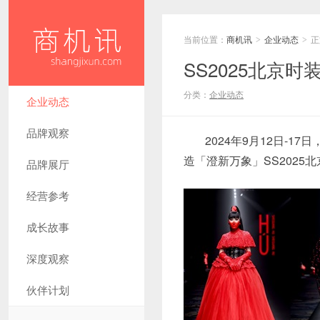
当前位置：
商机讯
企业动态
正
>
>
SS2025北京时
分类：
企业动态
企业动态
品牌观察
2024年9月12日-
造「澄新万象」SS202
品牌展厅
经营参考
成长故事
深度观察
伙伴计划