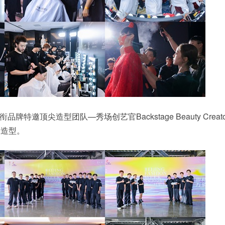
特邀顶尖造型团队—秀场创艺官Backstage Beauty Creat
锋造型。