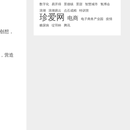
数字化
易开得
景德镇
景甜
智慧城市
氢博会
浪潮
浪潮易云
点石成精
特训营
珍爱网
电商
电子商务产业园
疫情
糖尿病
绽羽杯
腾讯
创想，
，营造