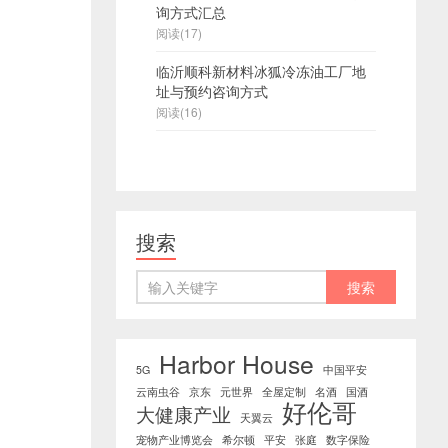
询方式汇总
阅读(17)
临沂顺科新材料冰狐冷冻油工厂地
址与预约咨询方式
阅读(16)
搜索
Harbor House
5G
中国平安
云南虫谷
京东
元世界
全屋定制
名酒
国酒
好伦哥
大健康产业
天翼云
宠物产业博览会
希尔顿
平安
张庭
数字保险