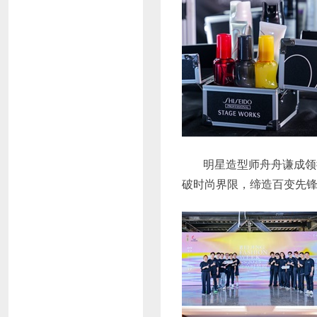
明星造型师舟舟谦成领衔品牌
破时尚界限，缔造百变先