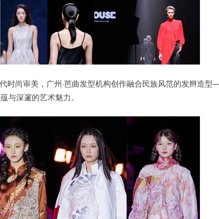
代时尚审美，广州·芭曲发型机构创作融合民族风范的发辫造型
底蕴与深邃的艺术魅力。