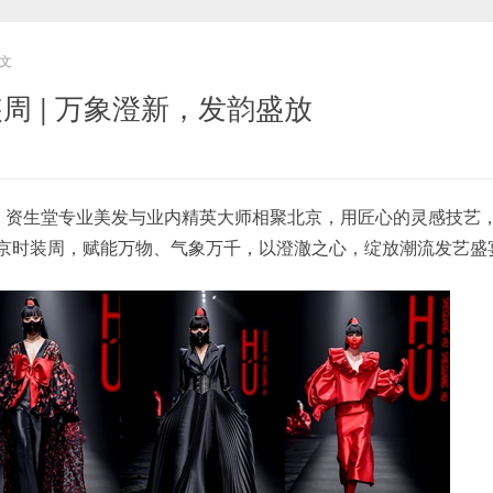
文
装周 | 万象澄新，发韵盛放
17日，资生堂专业美发与业内精英大师相聚北京，用匠心的灵感技艺
5北京时装周，赋能万物、气象万千，以澄澈之心，绽放潮流发艺盛