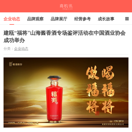
企业动态
品牌观察
品牌展厅
经营参考
成长故事
深度观察
伙伴计划
建瓯“福将”山海酱香酒专场鉴评活动在中国酒业协会
成功举办
商机讯
分类：
企业动态