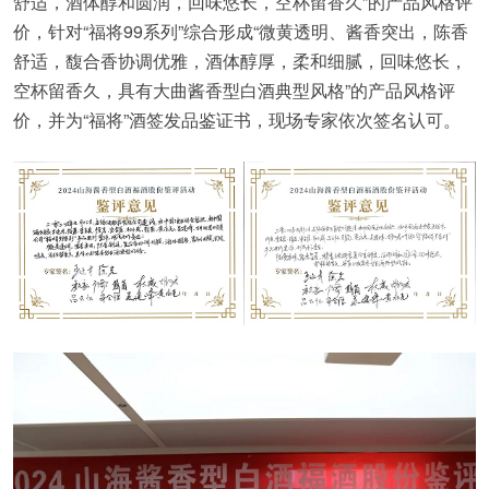
舒适，酒体醇和圆润，回味悠长，空杯留香久”的产品风格评
价，针对“福将99系列”综合形成“微黄透明、酱香突出，陈香
舒适，馥合香协调优雅，酒体醇厚，柔和细腻，回味悠长，
空杯留香久，具有大曲酱香型白酒典型风格”的产品风格评
价，并为“福将”酒签发品鉴证书，现场专家依次签名认可。