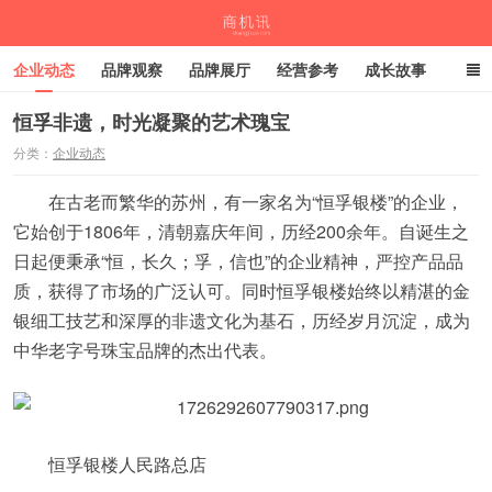
企业动态
品牌观察
品牌展厅
经营参考
成长故事
深度观察
伙伴计划
恒孚非遗，时光凝聚的艺术瑰宝
分类：
企业动态
商机讯
在古老而繁华的苏州，有一家名为“恒孚银楼”的企业，
它始创于1806年，清朝嘉庆年间，历经200余年。自诞生之
日起便秉承“恒，长久；孚，信也”的企业精神，严控产品品
质，获得了市场的广泛认可。同时恒孚银楼始终以精湛的金
银细工技艺和深厚的非遗文化为基石，历经岁月沉淀，成为
中华老字号珠宝品牌的杰出代表。
恒孚银楼人民路总店