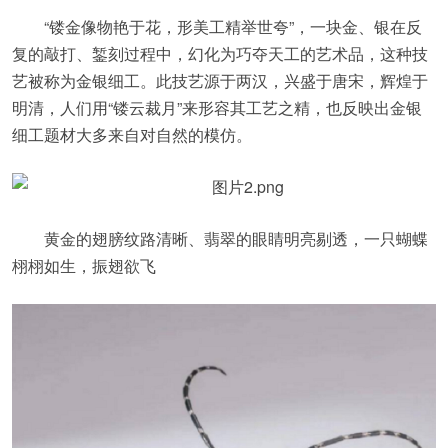
“镂金像物艳于花，形美工精举世夸”，一块金、银在反
复的敲打、錾刻过程中，幻化为巧夺天工的艺术品，这种技
艺被称为金银细工。此技艺源于两汉，兴盛于唐宋，辉煌于
明清，人们用“镂云裁月”来形容其工艺之精，也反映出金银
细工题材大多来自对自然的模仿。
黄金的翅膀纹路清晰、翡翠的眼睛明亮剔透，一只蝴蝶
栩栩如生，振翅欲飞