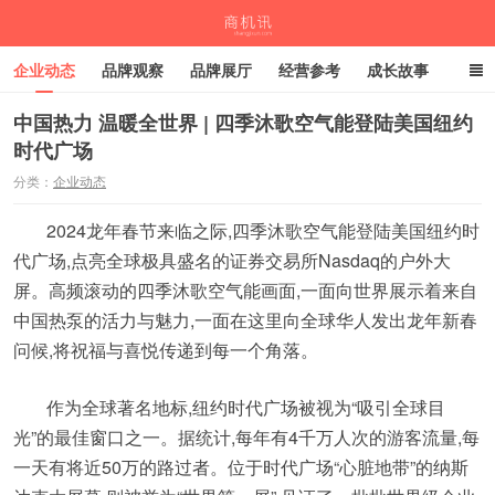
企业动态
品牌观察
品牌展厅
经营参考
成长故事
深度观察
伙伴计划
中国热力 温暖全世界 | 四季沐歌空气能登陆美国纽约
时代广场
商机讯
分类：
企业动态
2024龙年春节来临之际,四季沐歌空气能登陆美国纽约时
代广场,点亮全球极具盛名的证券交易所Nasdaq的户外大
屏。高频滚动的四季沐歌空气能画面,一面向世界展示着来自
中国热泵的活力与魅力,一面在这里向全球华人发出龙年新春
问候,将祝福与喜悦传递到每一个角落。
作为全球著名地标,纽约时代广场被视为“吸引全球目
光”的最佳窗口之一。据统计,每年有4千万人次的游客流量,每
一天有将近50万的路过者。位于时代广场“心脏地带”的纳斯