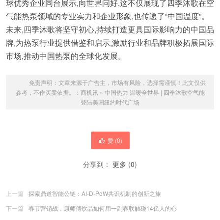
球优秀企业同台展示,向世界问好,这不仅展现了四季沐歌在空
气能热泵领域的专业实力和企业形象,也传递了“中国温度”。
未来,四季沐歌将坚守初心,持续打造更具国际影响力的中国品
牌,为热泵行业提供借鉴和启示,激励行业和品牌积极拓展国际
市场,推动中国热泵的全球化发展。
免责声明：文章来源于广告主，市场有风险，选择需谨慎！此文仅供
参考，不作买卖依据。：
商机讯
»
中国热力 温暖全世界 | 四季沐歌空气能
登陆美国纽约时代广场
赞 (
0
)
分享到：
更多
(
0
)
上一篇
探索鼎道智能公链：AI-D-PoW共识机制的创新之旅
下一篇
春节营销战，康师傅饮品如何用一副春联触碰14亿人的心