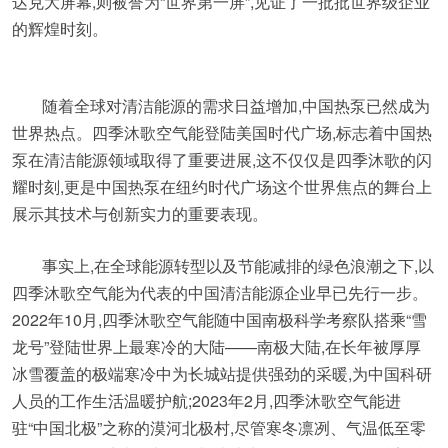
达克大屏幕,则被誉为“世界第一屏”,见证了一批批世界级企业
的辉煌时刻。
随着全球对清洁能源的需求日益增加,中国热泵已然成为
世界热点。四季沐歌空气能登陆美国时代广场,标志着中国热
泵在清洁能源领域取得了重要进展,这不仅仅是四季沐歌的闪
耀时刻,更是中国热泵在纽约时代广场这个世界焦点的舞台上
展示其技术与创新实力的重要表现。
事实上,在全球能源转型以及节能减排的绿色浪潮之下,以
四季沐歌空气能为代表的中国清洁能源企业早已先行一步。
2022年10月,四季沐歌空气能随中国南极科学考察队搭乘“雪
龙号”登陆世界上最寒冷的大陆——南极大陆,在长年被厚厚
冰雪覆盖的极端寒冷中为长城站提供强劲的采暖,为中国科研
人员的工作生活温暖护航;2023年2月,四季沐歌空气能进
驻“中国北极”之称的漠河北极村,尽管寒冬凛冽、气温低至零