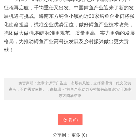
征程再启航，千钧重任又出发。中国鳄鱼产业迎来了新的发
展机遇与挑战。海南东方鳄鱼小镇的近30家鳄鱼企业仍将强
化使命担当，找准企业优势定位，做好鳄鱼产业技术攻关，
抱团做大做强,构建标准更规范、质量更高、实力更强的发展
格局，为推动鳄鱼产业高科技发展及乡村振兴做出更大贡
献！
免责声明：文章来源于广告主，市场有风险，选择需谨慎！此文仅供
参考，不作买卖依据。：
商机讯
»
“鳄鱼产业助力乡村振兴高峰论坛”于海南
东方圆满结束
赞 (
0
)
分享到：
更多
(
0
)