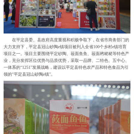
在平定县委、县政府高度重视和积极争取下，在省市商务部门的
大力支持下，平定县冠山砂陶e镇项目被列入全省100个乡村e镇培育
项目之一。项目主要围绕平定砂陶、莜面鱼鱼、莜面栲栳栳等特色产
业，充分发挥区位优势与品质优势，采取一品牌、二特色、五中心、
一体系的“1251”发展战略，建设以平定县特色农产品和特色食品为引
领的“平定县冠山砂陶e镇”。