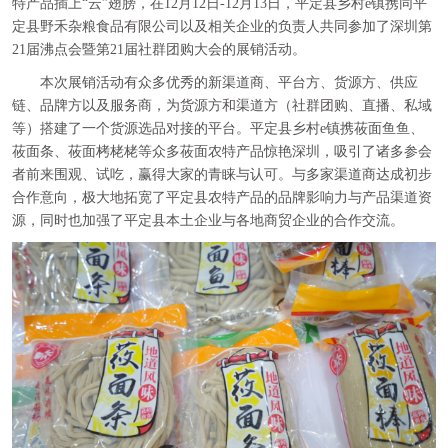
特产品插上“云”翅膀，在12月12日-12月13日，平定县乡村e镇携同平
定县野禾杂粮食品有限公司以及相关企业的负责人共同参加了深圳第
21届沸点会暨第21届社群团购大会的展销活动。
本次展销活动有众多优秀的新渠道商、平台方、货源方、供应
链、品牌方以及服务商，为货源方和渠道方（社群团购、直播、私域
等）搭建了一个货源选品对接的平台。平定县乡村e镇携莜面鱼鱼、
莜面条、莜面栲栳栳等众多莜面农特产品惊艳深圳，吸引了诸多参会
者前来围观、试吃，赢得大家的青睐与认可。与多家渠道商达成初步
合作意向，极大地拓宽了平定县农特产品的品牌影响力与产品渠道资
源，同时也加强了平定县本土企业与各地商贸企业的合作交流。