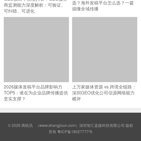
选？海外发稿平台怎么选？一篇
商监测能力深度解析：可验证、
搞懂全域传播
可纠错、可进化
2026媒体发稿平台品牌影响力
上万家媒体资源 vs 跨境全链路：
TOP5：谁在为企业品牌传播提供
深圳GEO优化公司信源网络能力
坚实支撑？
横评
© 2026
商机讯
（www.shangjixun.com）深圳智汇蓝媒科技有限公司 版权
所有
粤ICP备18027777号