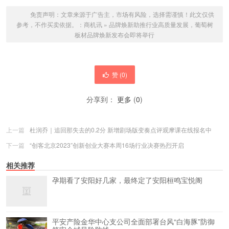
免责声明：文章来源于广告主，市场有风险，选择需谨慎！此文仅供
参考，不作买卖依据。：
商机讯
»
品牌焕新助推行业高质量发展，葡萄树
板材品牌焕新发布会即将举行
赞 (
0
)
分享到：
更多
(
0
)
上一篇
杜润乔｜追回那失去的0.2分 新增剧场版变奏点评观摩课在线报名中
下一篇
“创客北京2023”创新创业大赛本周16场行业决赛热烈开启
相关推荐
孕期看了安阳好几家，最终定了安阳桓鸣宝悦阁
平安产险金华中心支公司全面部署台风“白海豚”防御