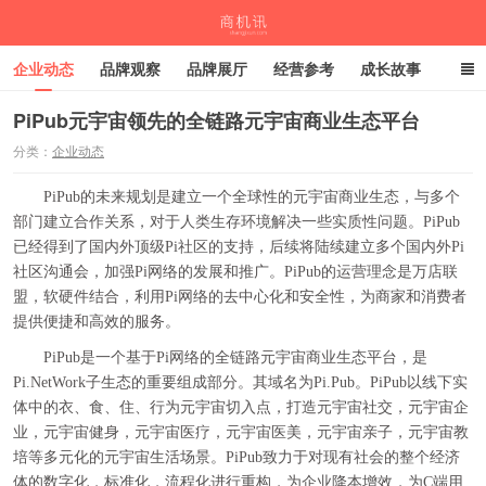
企业动态
品牌观察
品牌展厅
经营参考
成长故事
深度观察
伙伴计划
PiPub元宇宙领先的全链路元宇宙商业生态平台
分类：
企业动态
商机讯
PiPub的未来规划是建立一个全球性的元宇宙商业生态，与多个
部门建立合作关系，对于人类生存环境解决一些实质性问题。PiPub
已经得到了国内外顶级Pi社区的支持，后续将陆续建立多个国内外Pi
社区沟通会，加强Pi网络的发展和推广。PiPub的运营理念是万店联
盟，软硬件结合，利用Pi网络的去中心化和安全性，为商家和消费者
提供便捷和高效的服务。
PiPub是一个基于Pi网络的全链路元宇宙商业生态平台，是
Pi.NetWork子生态的重要组成部分。其域名为Pi.Pub。PiPub以线下实
体中的衣、食、住、行为元宇宙切入点，打造元宇宙社交，元宇宙企
业，元宇宙健身，元宇宙医疗，元宇宙医美，元宇宙亲子，元宇宙教
培等多元化的元宇宙生活场景。PiPub致力于对现有社会的整个经济
体的数字化，标准化，流程化进行重构，为企业降本增效，为C端用