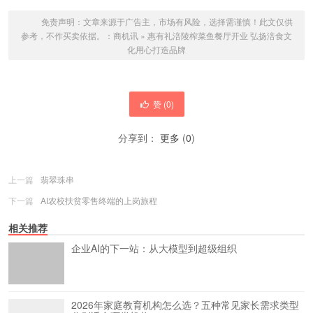
免责声明：文章来源于广告主，市场有风险，选择需谨慎！此文仅供
参考，不作买卖依据。：
商机讯
»
惠有礼涪陵榨菜鱼餐厅开业 弘扬涪食文
化用心打造品牌
赞 (
0
)
分享到：
更多
(
0
)
上一篇
翡翠珠串
下一篇
AI农校扶贫零售终端的上岗旅程
相关推荐
企业AI的下一站：从大模型到超级组织
2026年家庭教育机构怎么选？五种常见家长需求类型