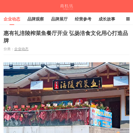
企业动态
品牌观察
品牌展厅
经营参考
成长故事
深度观察
伙伴计划
惠有礼涪陵榨菜鱼餐厅开业 弘扬涪食文化用心打造品
牌
商机讯
分类：
企业动态