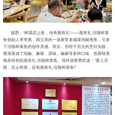
据悉，“榨菜恋上鱼，传奇惠有礼”——惠有礼·涪陵榨菜
鱼创始人李孪惠，因父亲的一道家常老咸菜泡椒煮鱼，引发
了涪陵榨菜鱼的创作灵感。而后，历经千百次的烹饪实践，
逐渐形成了泡椒、麻辣、原味、椒麻等多种口味、色香味美
独具特色的惠有礼·涪陵榨菜鱼。境外游客赞叹道：“爱上涪
陵，岂止榨菜，还有惠有礼·涪陵榨菜鱼!”