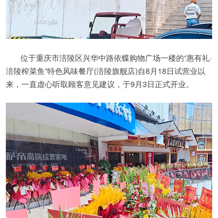
位于重庆市涪陵区兴华中路依蝶购物广场一楼的“惠有礼·
涪陵榨菜鱼”特色风味餐厅(涪陵旗舰店)自8月18日试营业以
来，一直虚心听取顾客意见建议，于9月3日正式开业。