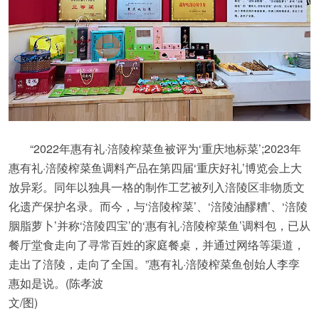
“2022年惠有礼·涪陵榨菜鱼被评为‘重庆地标菜’;2023年
惠有礼·涪陵榨菜鱼调料产品在第四届‘重庆好礼’博览会上大
放异彩。同年以独具一格的制作工艺被列入涪陵区非物质文
化遗产保护名录。而今，与‘涪陵榨菜’、‘涪陵油醪糟’、‘涪陵
胭脂萝卜’并称‘涪陵四宝’的‘惠有礼·涪陵榨菜鱼’调料包，已从
餐厅堂食走向了寻常百姓的家庭餐桌，并通过网络等渠道，
走出了涪陵，走向了全国。”惠有礼·涪陵榨菜鱼创始人李孪
惠如是说。(陈孝波
文/图)