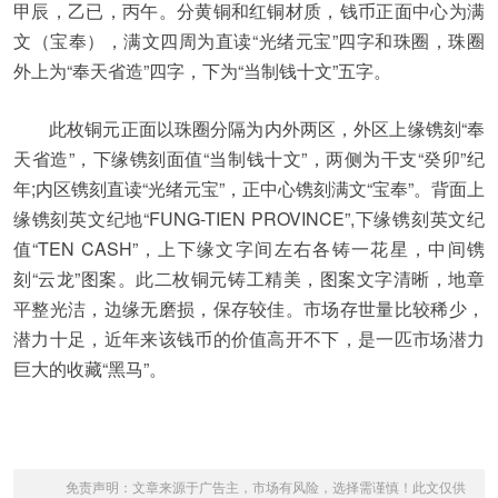
甲辰，乙已，丙午。分黄铜和红铜材质，钱币正面中心为满
文（宝奉），满文四周为直读“光绪元宝”四字和珠圈，珠圈
外上为“奉天省造”四字，下为“当制钱十文”五字。
此枚铜元正面以珠圈分隔为内外两区，外区上缘镌刻“奉
天省造”，下缘镌刻面值“当制钱十文”，两侧为干支“癸卯”纪
年;内区镌刻直读“光绪元宝”，正中心镌刻满文“宝奉”。背面上
缘镌刻英文纪地“FUNG-TIEN PROVINCE”,下缘镌刻英文纪
值“TEN CASH”，上下缘文字间左右各铸一花星，中间镌
刻“云龙”图案。此二枚铜元铸工精美，图案文字清晰，地章
平整光洁，边缘无磨损，保存较佳。市场存世量比较稀少，
潜力十足，近年来该钱币的价值高开不下，是一匹市场潜力
巨大的收藏“黑马”。
免责声明：文章来源于广告主，市场有风险，选择需谨慎！此文仅供