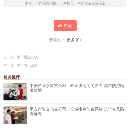
参考，不作买卖依据。：
商机讯
»
奉天省造光绪元宝
赞 (
0
)
分享到：
更多
(
0
)
上一篇
太平通宝花钱
下一篇
齐白石山水图
相关推荐
平安产险永康支公司：政企协同同向发力 基层防控精
准落地
平安产险义乌支公司：全域排查前置风控 筑牢台风防
御屏障