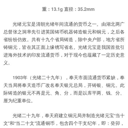
重：13.1g 直径：35.2mm
光绪元宝是清朝光绪年间流通的货币之一。由湖北两广
总督张之洞率先引进英国铸币机器铸造银元和铜元，之后各
省纷纷仿效。共有十九个省局铸造，除中央户部，地方省所
铸铜元，皆在其正面上缘镌写省名。光绪元宝是我国首批引
进海外技术的印发流通货币，对于现今也蕴藏了一定历史意
义。
1903年（光绪二十九年），奉天市面流通货币紧缺，奉
天当局将奉天造币厂改名奉天银元总局，开铸银、铜元。此
际铸造的银元不再是元、角、分，而是以库平两、钱、分、
厘为纪重单位。
光绪二十九年，奉天府建立铜元局并制造光绪元宝“当十
文”和“当二十文”流通铜币，包含四个干支纪年，即：癸卯，