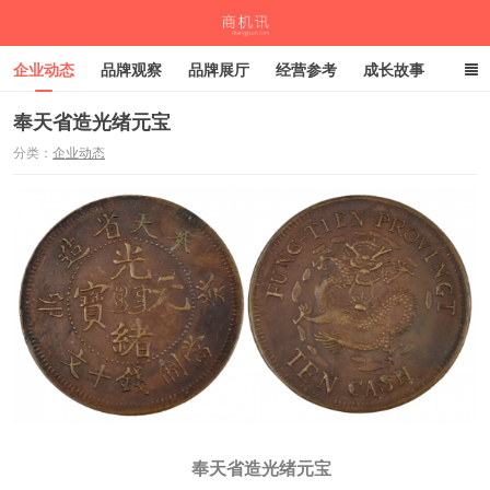
企业动态
品牌观察
品牌展厅
经营参考
成长故事
深度观察
伙伴计划
奉天省造光绪元宝
分类：
企业动态
商机讯
奉天省造光绪元宝