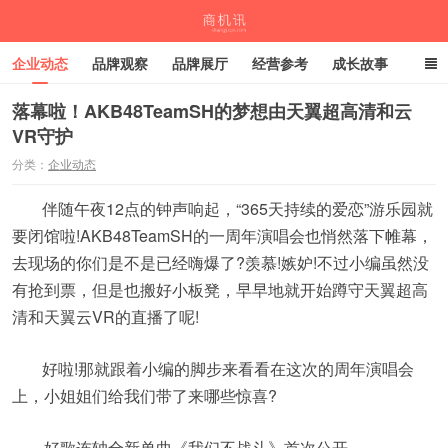
企业动态
品牌观察
品牌展厅
经营参考
成长故事
深度观察
伙伴计划
落幕啦！AKB48TeamSH的梦想由天翼超高清和云
VR守护
商机讯
分类：
企业动态
伴随午夜12点的钟声响起，“365天持续的爱恋”游乐园就
要闭馆啦!AKB48TeamSH的一周年演唱会也悄然落下帷幕，
去现场的你们是不是已经嗨爆了?羡慕!嫉妒!不过小编虽然没
有抢到票，但是也搬好小板凳，早早地就开始蹲守天翼超高
清和天翼云VR的直播了呢!
好啦!那就跟着小编的脚步来看看在这次的周年演唱会
上，小姐姐们给我们带了来哪些惊喜?
好歌连轴全新单曲《我们不战斗》首次公开