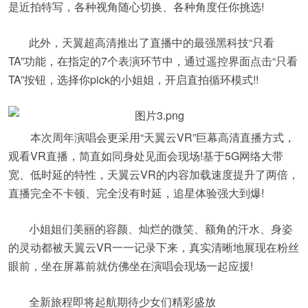
是近拍特写，各种视角随心切换、各种角度任你挑选!
此外，天翼超高清推出了直播中的最强黑科技“只看
TA”功能，在指定的7个表演环节中，通过遥控界面点击“只看
TA”按钮，选择你pick的小姐姐，开启直拍循环模式!!
本次周年演唱会更采用“天翼云VR”巨幕高清直播方式，
观看VR直播，简直如同身处见面会现场!基于5G网络大带
宽、低时延的特性，天翼云VR的内容加载速度提升了两倍，
直播完全不卡顿、完全没有时延，追星体验强大到爆!
小姐姐们美丽的容颜、灿烂的微笑、额角的汗水、身姿
的灵动都被天翼云VR一一记录下来，真实清晰地展现在粉丝
眼前，坐在屏幕前就仿佛坐在演唱会现场一起应援!
全新旅程即将起航期待少女们精彩盛放