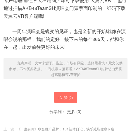
客户端啦!前往各大应用商店即可下载使用“天翼云VR”，也可
通过扫描AKB48TeamSH演唱会门票票面印制的二维码下载
天翼云VR客户端哦!
一周年演唱会是蜕变的见证，也是全新的开始!就像在演
唱会说的那样，我们约定好，接下来的每个365天，都和你
在一起，出发前往更好的未来!
免责声明：文章来源于广告主，市场有风险，选择需谨慎！此文仅供
参考，不作买卖依据。：
商机讯
»
落幕啦！AKB48TeamSH的梦想由天翼
超高清和云VR守护
赞 (
0
)
分享到：
更多
(
0
)
上一篇
《一生有你》联合推广品牌：101轻体日记，快乐减脂健康享瘦