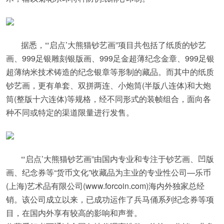
据悉，“‘启点’大熊猫钞艺画”项目共包括了纸质的钞艺
画、999足银雕刻银版画、999足金超薄纪念金章、999足银
超薄纳米技术铸造的纪念银章等形制的藏品。而其中的纸质
钞艺画，更有单套、双拼两连、小炮筒(半版八连体)和大炮
筒(整版十六连体)等规格，经不同形式的装帧组合，面向各
种不同或特定的渠道限量进行发售。
“‘启点’大熊猫钞艺画”由国内专业和专注于钞艺画、凹版
画、纪念券等“货币文化”收藏品为主业的专业性公司—乐币
(上海)艺术品有限公司(www.forcoin.com)海内外独家总经
销。该公司成立以来，已成功运作了兵马俑系列纪念券等项
目，在国内外享有较高的影响和声誉。