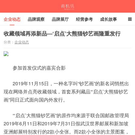
企业动态
品牌观察
品牌展厅
经营参考
成长故事
深度观察
伙伴计划
收藏领域再添新品—‘启点’大熊猫钞艺画隆重发行
分类：
企业动态
商机讯
参加首发仪式的嘉宾合影
2019年11月15日，一种名字叫“钞艺画”的新名词悄然出
现在网络并点亮收藏领域，首套系列藏品“‘启点’大熊猫钞艺
画”同日正式面向国内外发行。
“‘启点’大熊猫钞艺画”的原作均来源于联合国邮政管理局
2019年6月11日和2019年7月31日假武汉世界邮展和新加坡
亚洲邮展特别发行的2款小全张。而2款小全张的主景图案，