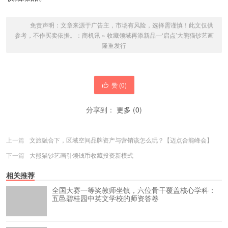
免责声明：文章来源于广告主，市场有风险，选择需谨慎！此文仅供
参考，不作买卖依据。：
商机讯
»
收藏领域再添新品—‘启点’大熊猫钞艺画
隆重发行
赞 (
0
)
分享到：
更多
(
0
)
上一篇
文旅融合下，区域空间品牌资产与营销该怎么玩？【迈点合能峰会】
下一篇
大熊猫钞艺画引领钱币收藏投资新模式
相关推荐
全国大赛一等奖教师坐镇，六位骨干覆盖核心学科：
五邑碧桂园中英文学校的师资答卷