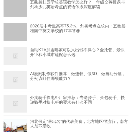
五邑碧桂园学校英语教学怎么样？一年级全英授课与
剑桥少儿英语考点的双语体系深度解读
2026届中考重高率75.3%、剑桥考点在校内：五邑碧
桂园中英文学校的17年答卷
自助KTV加盟哪家可以只出钱不操心？全托管、最快
开业和小城市适配怎么选
AI漫剧制作软件推荐：做连载、做3D、做自动分镜，
分别该盯住哪项能力？
外卖骑手换电柜厂家推荐：专送骑手、众包骑手、快
递骑手对换电柜的要求有什么不同
河北保定“最出名”的代表美食，北方地区很流行，南方
人却不爱吃