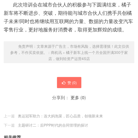
此次培训会在城市合伙人的积极参与下圆满结束，橘子
新车将不断进步、突破，期待能与城市合伙人们携手共创橘
子未来!同时也将继续用互联网的力量、数据的力量改变汽车
零售行业，更好地服务好消费者，取得更加辉煌的成绩。
免责声明：文章来源于广告主，市场有风险，选择需谨慎！此文仅供
参考，不作买卖依据。：
商机讯
»
橘子新车上线一个月全国开满300于家
店，做到轻资产运营4S店
赞 (
0
)
分享到：
更多
(
0
)
上一篇
奥运冠军助力：连大妈泡菜，匠心品质，创领新未来
下一篇
主题研讨二：后PPP时代的合同管理的探讨
相关推荐