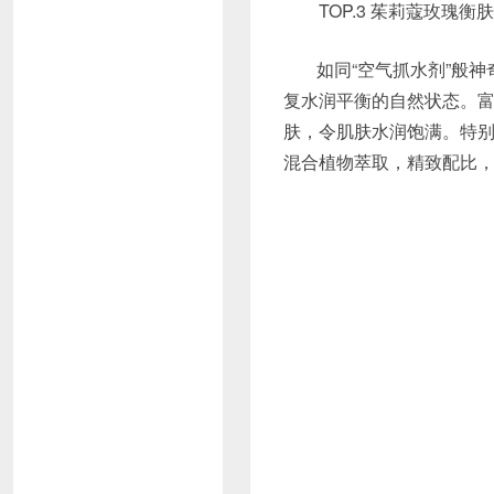
TOP.3 茱莉蔻玫瑰衡肤花卉
如同“空气抓水剂”般
复水润平衡的自然状态。
肤，令肌肤水润饱满。特
混合植物萃取，精致配比