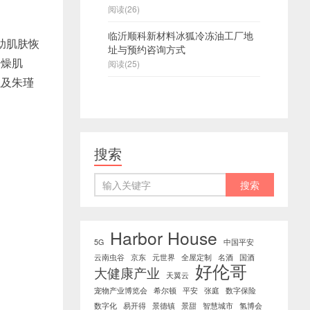
阅读(26)
临沂顺科新材料冰狐冷冻油工厂地
助肌肤恢
址与预约咨询方式
干燥肌
阅读(25)
以及朱瑾
搜索
Harbor House
5G
中国平安
云南虫谷
京东
元世界
全屋定制
名酒
国酒
好伦哥
大健康产业
天翼云
宠物产业博览会
希尔顿
平安
张庭
数字保险
数字化
易开得
景德镇
景甜
智慧城市
氢博会