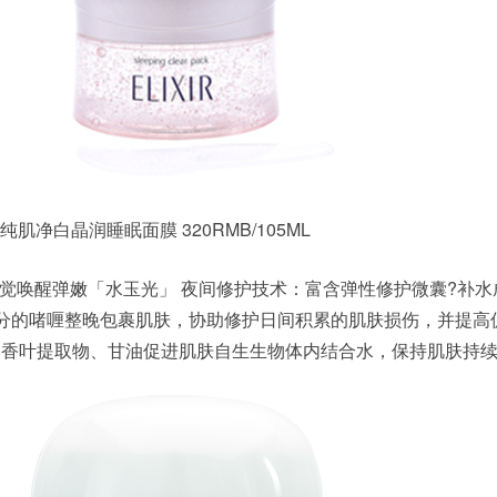
肌净白晶润睡眠面膜 320RMB/105ML
觉唤醒弹嫩「水玉光」 夜间修护技术：富含弹性修护微囊?补水
分的啫喱整晚包裹肌肤，协助修护日间积累的肌肤损伤，并提高
迭香叶提取物、甘油促进肌肤自生生物体内结合水，保持肌肤持