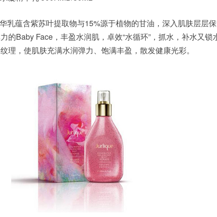
华乳蕴含紫苏叶提取物与15%源于植物的甘油，深入肌肤层层
的Baby Face，丰盈水润肌，卓效“水循环”，抓水，补水又锁
肤纹理，使肌肤充满水润弹力、饱满丰盈，散发健康光彩。