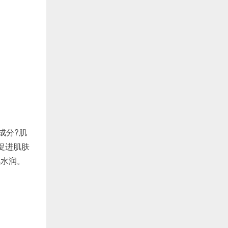
成分?肌
促进肌肤
续水润。