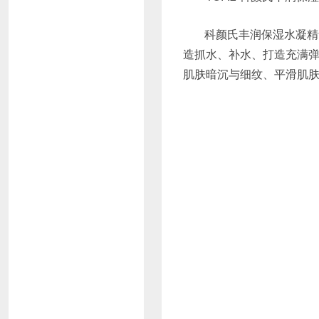
科颜氏丰润保湿水凝精
造抓水、补水、打造充满弹力
肌肤暗沉与细纹、平滑肌