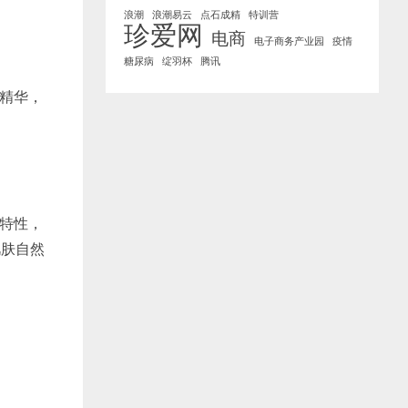
浪潮
浪潮易云
点石成精
特训营
珍爱网
电商
电子商务产业园
疫情
糖尿病
绽羽杯
腾讯
精华，
特性，
肌肤自然