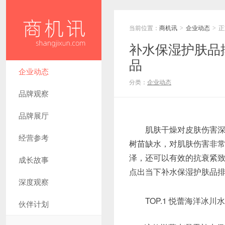
当前位置：
商机讯
企业动态
正
>
>
补水保湿护肤品
品
企业动态
分类：
企业动态
品牌观察
品牌展厅
肌肤干燥对皮肤伤害深大
经营参考
树苗缺水，对肌肤伤害非
泽，还可以有效的抗衰紧
成长故事
点出当下补水保湿护肤品
深度观察
TOP.1 悦蕾海洋冰川水凝露
伙伴计划