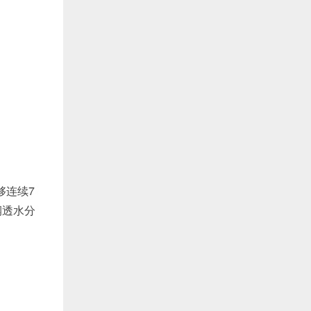
够连续7
润透水分