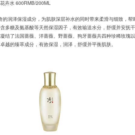
水 600RMB/200ML
神奇的润泽保湿成分，为肌肤深层补水的同时带来柔滑与细致，帮
富含多糖及氨基酸等天然保湿因子，有效输送水分，舒缓并安抚
别凝结了法国蔷薇、洋蔷薇、野蔷薇、狗牙蔷薇共四种珍稀玫瑰
，卓越的臻萃成分，有效保湿，润泽，舒缓并平衡肌肤。