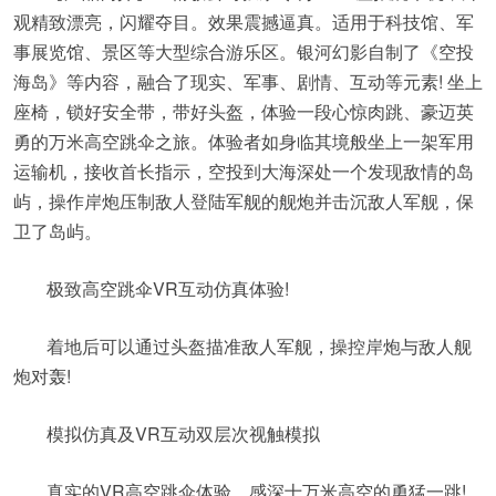
观精致漂亮，闪耀夺目。效果震撼逼真。适用于科技馆、军
事展览馆、景区等大型综合游乐区。银河幻影自制了《空投
海岛》等内容，融合了现实、军事、剧情、互动等元素! 坐上
座椅，锁好安全带，带好头盔，体验一段心惊肉跳、豪迈英
勇的万米高空跳伞之旅。体验者如身临其境般坐上一架军用
运输机，接收首长指示，空投到大海深处一个发现敌情的岛
屿，操作岸炮压制敌人登陆军舰的舰炮并击沉敌人军舰，保
卫了岛屿。
极致高空跳伞VR互动仿真体验!
着地后可以通过头盔描准敌人军舰，操控岸炮与敌人舰
炮对轰!
模拟仿真及VR互动双层次视触模拟
真实的VR高空跳伞体验，感深十万米高空的勇猛一跳!