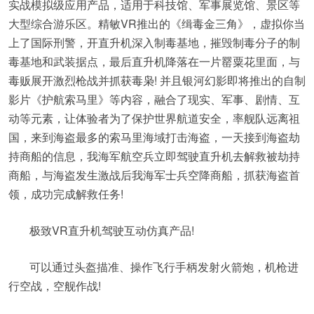
实战模拟级应用产品，适用于科技馆、军事展览馆、景区等
大型综合游乐区。精敏VR推出的《缉毒金三角》，虚拟你当
上了国际刑警，开直升机深入制毒基地，摧毁制毒分子的制
毒基地和武装据点，最后直升机降落在一片罂粟花里面，与
毒贩展开激烈枪战并抓获毒枭! 并且银河幻影即将推出的自制
影片《护航索马里》等内容，融合了现实、军事、剧情、互
动等元素，让体验者为了保护世界航道安全，率舰队远离祖
国，来到海盗最多的索马里海域打击海盗，一天接到海盗劫
持商船的信息，我海军航空兵立即驾驶直升机去解救被劫持
商船，与海盗发生激战后我海军士兵空降商船，抓获海盗首
领，成功完成解救任务!
极致VR直升机驾驶互动仿真产品!
可以通过头盔描准、操作飞行手柄发射火箭炮，机枪进
行空战，空舰作战!