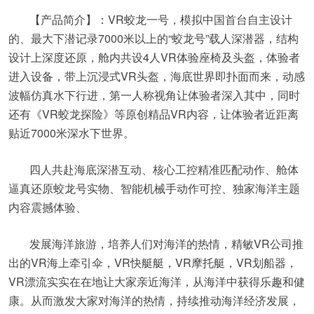
【产品简介】：VR蛟龙一号，模拟中国首台自主设计
的、最大下潜记录7000米以上的“蛟龙号”载人深潜器，结构
设计上深度还原，舱内共设4人VR体验座椅及头盔，体验者
进入设备，带上沉浸式VR头盔，海底世界即扑面而来，动感
波幅仿真水下行进，第一人称视角让体验者深入其中，同时
还有《VR蛟龙探险》等原创精品VR内容，让体验者近距离
贴近7000米深水下世界。
四人共赴海底深潜互动、核心工控精准匹配动作、舱体
逼真还原蛟龙号实物、智能机械手动作可控、独家海洋主题
内容震撼体验、
发展海洋旅游，培养人们对海洋的热情，精敏VR公司推
出的VR海上牵引伞，VR快艇艇，VR摩托艇，VR划船器，
VR漂流实实在在地让大家亲近海洋，从海洋中获得乐趣和健
康。从而激发大家对海洋的热情，持续推动海洋经济发展，