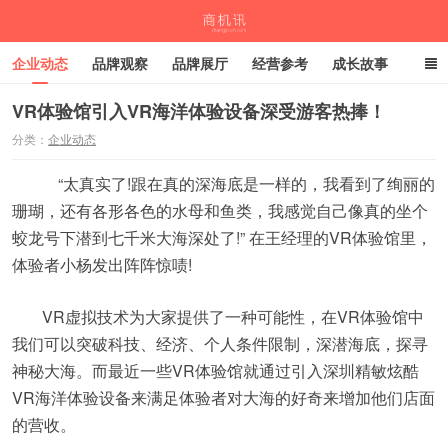
企业动态
品牌观察
品牌展厅
经营参考
成长故事
深度观察
伙伴计划
VR体验馆引入VR海洋体验设备深受游客热捧！
分类：
企业动态
商机讯
​ “太真实了!跟在真的深海底是一样的，我看到了绚丽的
珊瑚，还有各形各色的水母和鱼类，我感觉自己像真的坐个
蛟龙号下潜到七千米大海深处了!” 在王经理的VR体验馆里，
体验者小杨发出阵阵惊啧!
VR虚拟技术为大家提供了一种可能性，在VR体验馆中
我们可以突破科技、经济、个人条件限制，深潜海底，探寻
神秘大海。而最近一些VR体验馆就通过引入深圳精敏炫酷
VR海洋体验设备来满足体验者对大海的好奇来增加他们店面
的营收。