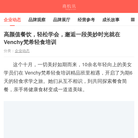
企业动态
品牌观察
品牌展厅
经营参考
成长故事
深度观察
伙伴计划
高颜值餐饮，轻松学会，邂逅一段美妙时光就在
Venchy梵希轻食培训
商机讯
分类：
企业动态
这个十月，一切美好如期而来，10余名年轻向上的美女
学员们在 Venchy梵希轻食培训精品班里相遇，开启了为期6
天的轻食求学之旅。她们从互不相识，到共同探索餐食简
餐，亲手将健康食材变成一道道美味。