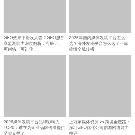
2026年国内媒体发稿平台怎么
GEO效果下滑没人管？GEO服务
选？海外发稿平台怎么选？一篇
商监测能力深度解析：可验证、
搞懂全域传播
可纠错、可进化
2026媒体发稿平台品牌影响力
上万家媒体资源 vs 跨境全链路：
TOP5：谁在为企业品牌传播提供
深圳GEO优化公司信源网络能力
坚实支撑？
横评
© 2026
商机讯
（www.shangjixun.com）深圳智汇蓝媒科技有限公司 版权