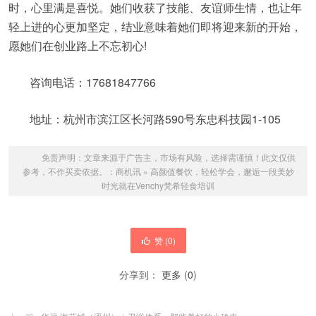
时，心里满是喜悦。她们收获了技能、友谊师生情，也让年
轻上进的心更加坚定，结业意味着她们即将迎来新的开始，
愿她们在创业路上不忘初心!
咨询电话：17681847766
地址：杭州市滨江区长河路590号东忠科技园1-105
免责声明：文章来源于广告主，市场有风险，选择需谨慎！此文仅供
参考，不作买卖依据。：
商机讯
»
高颜值餐饮，轻松学会，邂逅一段美妙
时光就在Venchy梵希轻食培训
赞 (
0
)
分享到：
更多
(
0
)