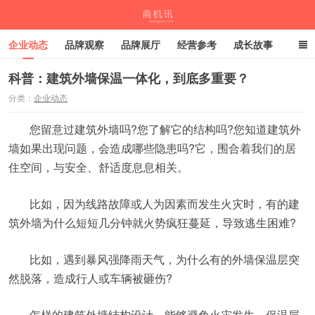
企业动态
品牌观察
品牌展厅
经营参考
成长故事
深度观察
伙伴计划
科普：建筑外墙保温一体化，到底多重要？
分类：
企业动态
商机讯
您留意过建筑外墙吗?您了解它的结构吗?您知道建筑外
墙如果出现问题，会造成哪些隐患吗?它，围合着我们的居
住空间，与安全、舒适度息息相关。
比如，因为线路故障或人为因素而发生火灾时，有的建
筑外墙为什么短短几分钟就火势疯狂蔓延，导致逃生困难?
比如，遇到暴风强降雨天气，为什么有的外墙保温层突
然脱落，造成行人或车辆被砸伤?
怎样的建筑外墙结构设计，能够避免火灾发生、保温层