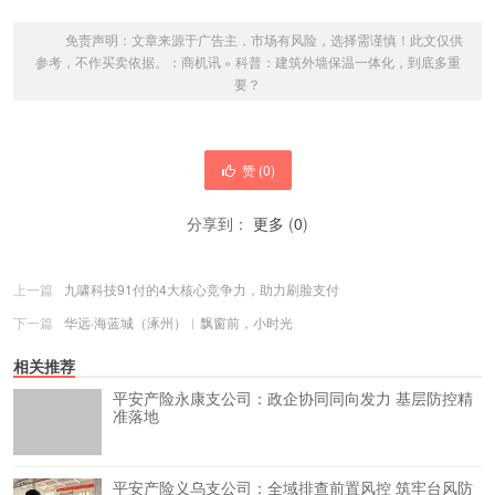
免责声明：文章来源于广告主，市场有风险，选择需谨慎！此文仅供
参考，不作买卖依据。：
商机讯
»
科普：建筑外墙保温一体化，到底多重
要？
赞 (
0
)
分享到：
更多
(
0
)
上一篇
九啸科技91付的4大核心竞争力，助力刷脸支付
下一篇
华远·海蓝城（涿州）︱飘窗前，小时光
相关推荐
平安产险永康支公司：政企协同同向发力 基层防控精
准落地
平安产险义乌支公司：全域排查前置风控 筑牢台风防