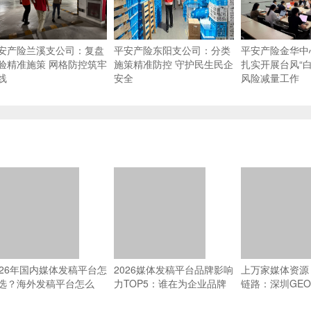
安产险兰溪支公司：复盘
平安产险东阳支公司：分类
平安产险金华中
验精准施策 网格防控筑牢
施策精准防控 守护民生民企
扎实开展台风“白
线
安全
风险减量工作
026年国内媒体发稿平台怎
2026媒体发稿平台品牌影响
上万家媒体资源 
选？海外发稿平台怎么
力TOP5：谁在为企业品牌
链路：深圳GE
？一篇搞懂全域传播
传播提供坚实支撑？
源网络能力横评