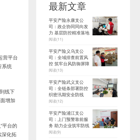
最新文章
平安产险永康支公
司：政企协同同向发
力 基层防控精准落地
阅读(11)
平安产险义乌支公
运营平台
司：全域排查前置风
控 筑牢台风防御屏障
析系统
阅读(13)
平安产险武义支公
司：全链条部署防控
到线下
织密汛期安全防线
一面增加
阅读(12)
平安产险浦江支公
司：上门预警靠前服
”平台的
务 助力企业筑牢防线
阅读(9)
续深化拓