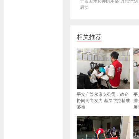
千吉国际女神俱乐部“万馆计划
启动
相关推荐
平安产险永康支公司：政企
平
协同同向发力 基层防控精准
排
落地
屏