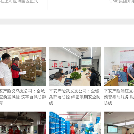
”在上海世博园区正式
CME集团开
安产险义乌支公司：全域
平安产险武义支公司：全链
平安产险浦江支
查前置风控 筑牢台风防御
条部署防控 织密汛期安全防
预警靠前服务 
障
线
防线