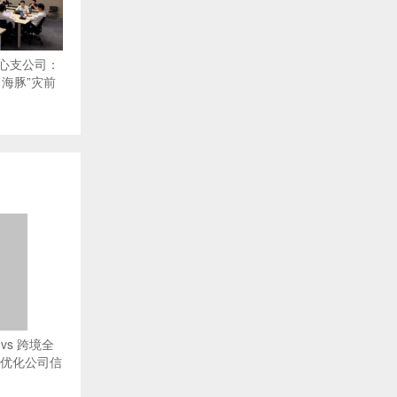
心支公司：
海豚”灾前
vs 跨境全
O优化公司信