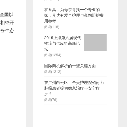
在番禺，为母亲寻找一个专业的
全国以
家：贵达有爱全护理与鼻饲照护费
用参考
地相继开
阅读(118)
服务生态
2019上海第六届现代
物流与供应链高峰论
坛
阅读(1254)
国际商机解析的一些关键方面
阅读(1212)
在广州白云区，圣美护理院如何为
肿瘤患者提供姑息治疗与安宁疗
护？
阅读(76)