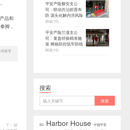
择。
平安产险磐安支公
司：联动共治前置布
防 源头化解内涝风险
产品和
阅读(10)
展拳脚，
平安产险兰溪支公
司：复盘经验精准施
策 网格防控筑牢防线
阅读(10)
布局新零
搜索
Harbor House
下一篇
5G
中国平安