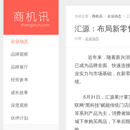
当前位置：
商机讯
企业动态
正
>
>
汇源：布局新零
分类：
企业动态
企业动态
品牌观察
近年来，随着新兴消
已成为品牌全面、快速连接
品牌展厅
业实力与市场基础，在新
经营参考
绩。
成长故事
5月31日，汇源果汁
联网“黑科技”赋能传统门
深度观察
等系列产品为主，消费者除
伙伴计划
城下单购买商品，下单后
验。