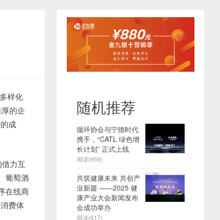
多样化
随机推荐
雄厚的企
错的成
循环协会与宁德时代
携手，“CATL 绿色增
长计划” 正式上线​
阅读(959)
)借力互
、葡萄酒
共筑健康未来 共创产
业新篇 ——2025 健
序在线商
康产业大会新闻发布
的消费体
会成功举办
阅读(617)