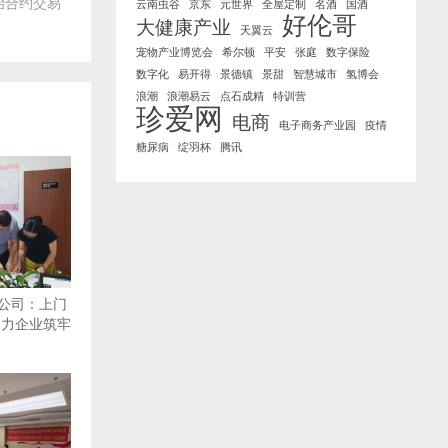
始合约交易
云南虫谷
京东
元世界
全屋定制
名酒
国酒
好伦哥
大健康产业
天翼云
宠物产业博览会
希尔顿
平安
张庭
数字保险
数字化
易开得
景德镇
景甜
智慧城市
氢博会
浪潮
浪潮易云
点石成精
特训营
珍爱网
电商
电子商务产业园
疫情
糖尿病
绽羽杯
腾讯
公司：上门
助力企业筑牢