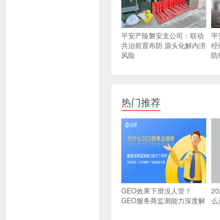
平安产险磐安支公司：联动
平
共治前置布防 源头化解内涝
经
风险
防
热门推荐
GEO效果下滑没人管？
2
GEO服务商监测能力深度解
么
析：可验证、可纠错、可进
选