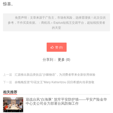
惊喜。
免责声明：文章来源于广告主，市场有风险，选择需谨慎！此文仅供
参考，不作买卖依据。：
商机讯
»
Explus短线王交易平台，超短线投资者
的天堂
赞 (
0
)
分享到：
更多
(
0
)
上一篇
汇源推出新品类饮品“沙棘物语”，为消费者带来全新饮用体验
下一篇
余晚晚投资“印花女王”Mary Katrantzou 回归希腊向传承致敬
相关推荐
迎战台风“白海豚” 筑牢平安防护墙——平安产险金华
中心支公司全力部署台风防御工作