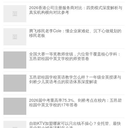
2026香港公司注册服务商对比：四类模式深度解析与
真实机构横向对比参考
腾飞移民老李Cole：懂企业家难处、沉下心做规划的
移民老板
全国大赛一等奖教师坐镇，六位骨干覆盖核心学科：
五邑碧桂园中英文学校的师资答卷
五邑碧桂园学校英语教学怎么样？一年级全英授课与
剑桥少儿英语考点的双语体系深度解读
2026届中考重高率75.3%、剑桥考点在校内：五邑碧
桂园中英文学校的17年答卷
自助KTV加盟哪家可以只出钱不操心？全托管、最快
开业和小城市适配怎么选