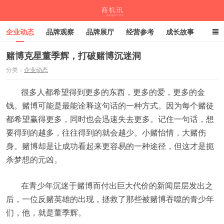
企业动态
品牌观察
品牌展厅
经营参考
成长故事
深度观察
伙伴计划
赌博克星董季辉，打破赌博沉迷洞
分类：
企业动态
商机讯
很多人都希望得到更多的东西，更多的爱，更多的金
钱。赌博可能是最能诠释这句话的一种方式。因为每个赌徒
都希望赢得更多，同时也会迅速失去更多。记住一句话，想
要得到的越多，往往得到的就会越少。小赌怡情，大赌伤
身。赌博却是让成功看起来更容易的一种途径，但这才是扼
杀梦想的元凶。
在青少年沉迷于赌博而付出巨大代价的新闻层层发出之
后，一位反赌英雄的出现，拯救了那些被赌博吞噬的青少年
们，他，就是董季辉。