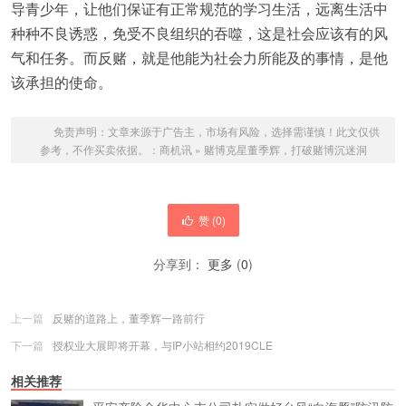
导青少年，让他们保证有正常规范的学习生活，远离生活中
种种不良诱惑，免受不良组织的吞噬，这是社会应该有的风
气和任务。而反赌，就是他能为社会力所能及的事情，是他
该承担的使命。
免责声明：文章来源于广告主，市场有风险，选择需谨慎！此文仅供
参考，不作买卖依据。：
商机讯
»
赌博克星董季辉，打破赌博沉迷洞
赞 (
0
)
分享到：
更多
(
0
)
上一篇
反赌的道路上，董季辉一路前行
下一篇
授权业大展即将开幕，与IP小站相约2019CLE
相关推荐