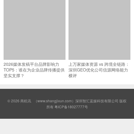
2026媒体发稿平台品牌影响力
上万家媒体资源 vs 跨境全链路：
TOP5：谁在为企业品牌传播提供
深圳GEO优化公司信源网络能力
坚实支撑？
横评
© 2026
商机讯
（www.shangjixun.com）深圳智汇蓝媒科技有限公司 版权
所有
粤ICP备18027777号