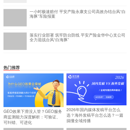
一小时极速赔付 平安产险永康支公司高效办结台风“白
海豚”车险报案
落实行业部署 筑牢防台防线 平安产险金华中心支公司
全力迎战台风“白海豚”
热门推荐
2026年国内媒体发稿平台怎么
GEO效果下滑没人管？GEO服务
选？海外发稿平台怎么选？一篇
商监测能力深度解析：可验证、
搞懂全域传播
可纠错、可进化