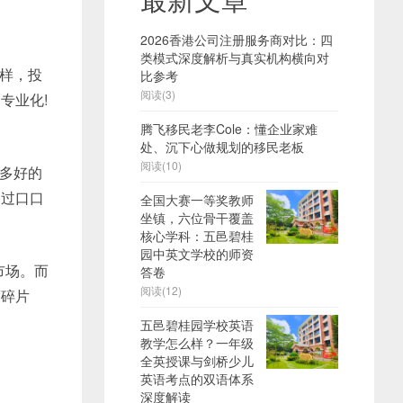
2026香港公司注册服务商对比：四
类模式深度解析与真实机构横向对
样，投
比参考
阅读(3)
专业化!
腾飞移民老李Cole：懂企业家难
处、沉下心做规划的移民老板
阅读(10)
多好的
通过口口
全国大赛一等奖教师
坐镇，六位骨干覆盖
核心学科：五邑碧桂
园中英文学校的师资
市场。而
答卷
阅读(12)
度碎片
五邑碧桂园学校英语
教学怎么样？一年级
全英授课与剑桥少儿
英语考点的双语体系
深度解读