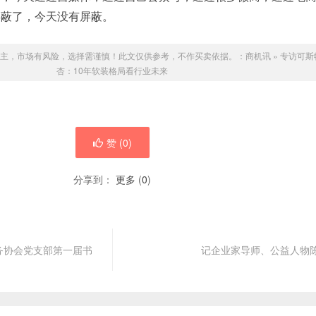
屏蔽了，今天没有屏蔽。
主，市场有风险，选择需谨慎！此文仅供参考，不作买卖依据。：
商机讯
»
专访可斯
杏：10年软装格局看行业未来
赞 (
0
)
分享到：
更多
(
0
)
务协会党支部第一届书
记企业家导师、公益人物