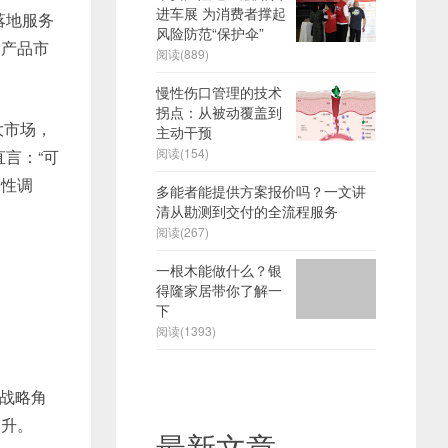
进车展 为消费者撑起
落地服务
风险防范“保护伞”
为产品市
阅读(889)
慢性伤口管理的技术
拐点：从被动覆盖到
大市场，
主动干预
阅读(154)
言：“可
略性调
多能者能提供方案报价吗？一文讲
清从勘测到交付的全流程服务
阅读(267)
一根木能做什么？银
得隆家居带你了解一
下
阅读(1393)
战略角
提升。
最新文章