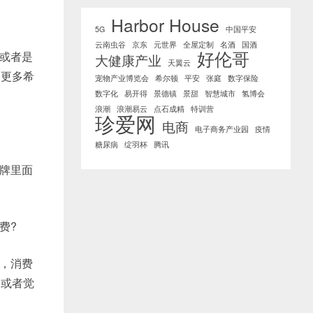
Harbor House
5G
中国平安
云南虫谷
京东
元世界
全屋定制
名酒
国酒
好伦哥
或者是
大健康产业
天翼云
，更多希
宠物产业博览会
希尔顿
平安
张庭
数字保险
数字化
易开得
景德镇
景甜
智慧城市
氢博会
浪潮
浪潮易云
点石成精
特训营
珍爱网
电商
电子商务产业园
疫情
糖尿病
绽羽杯
腾讯
牌里面
费?
，消费
，或者觉