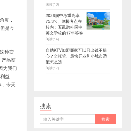
阅读(13)
2026届中考重高率
角度，
75.3%、剑桥考点在
校内：五邑碧桂园中
，但是今
英文学校的17年答卷
阅读(14)
自助KTV加盟哪家可以只出钱不操
这种变
心？全托管、最快开业和小城市适
，产品研
配怎么选
因为我们
阅读(17)
的利益，
牌，今天
搜索