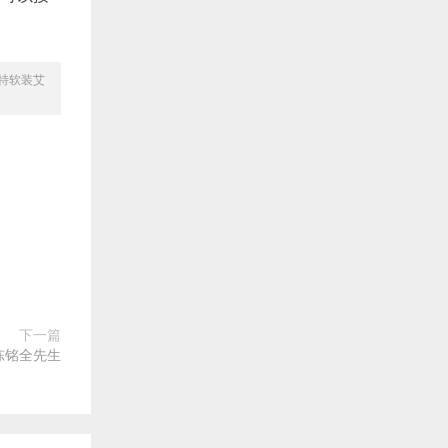
特软装艾
下一篇
陈铭全先生