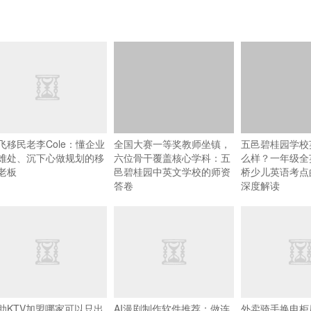
飞移民老李Cole：懂企业
全国大赛一等奖教师坐镇，
五邑碧桂园学校
难处、沉下心做规划的移
六位骨干覆盖核心学科：五
么样？一年级全
老板
邑碧桂园中英文学校的师资
桥少儿英语考点
答卷
深度解读
助KTV加盟哪家可以只出
AI漫剧制作软件推荐：做连
外卖骑手换电柜