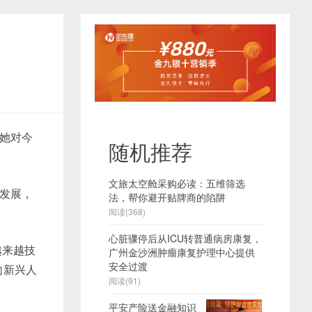
她对今
随机推荐
文旅太空舱采购必读：五维筛选
发展，
法，帮你避开贴牌商的陷阱
阅读(368)
心脏骤停后从ICU转普通病房康复，
越来越技
广州金沙洲肿瘤康复护理中心提供
安全过渡
向新兴人
阅读(91)
平安产险送金融知识