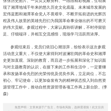
张张历史图片、一页页文献资料、一段段精彩视频，生动展
现了湘潭地域千年来的悠久历史文化底蕴、未来城市发展的
宏伟蓝图和湘潭革命党人不畏艰辛、不断开拓前进的光辉历
程及伟人故里的英雄先烈们为我国革命事业做出的不可磨灭
的伟大贡献。参观过程中，大家认真聆听讲解，不时停留驻
足、仔细端详，并相互交流感悟，现场学习活跃而浓厚。
参观结束后，党员们依旧心潮澎湃，纷纷表示这次参观
活动意义重大，不仅使大家得到对波澜壮阔的革命史和湘潭
史更加直观、深刻的教育，而且进一步拓展和深化了知识面
与对主题教育的认识，在接下来的工作和生活中，一定要继
承和发扬革命先烈的光荣传统及优良作风，立足岗位，不忘
初心、牢记使命，以更加奋发有为的精神状态投入到自然资
源管理工作中，推动自然资源管理各项工作再上新台阶。(李
森)
免责声明：文章来源于广告主，市场有风险，选择需谨慎！此文仅供