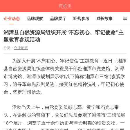
企业动态
品牌观察
品牌展厅
经营参考
成长故事
深度观察
伙伴计划
湘潭县自然资源局组织开展“不忘初心、牢记使命”主
题教育参观活动
商机讯
分类：
企业动态
为深入开展“不忘初心、牢记使命”主题教育，近日，湘潭
县自然资源局组织全体机关党员干部赴湘潭市党史馆、湘潭
市博物馆、湘潭市规划展示馆(以下简称“湘潭市三馆”)参观学
习，追寻革命先烈列足迹，接受红色精神洗礼，牢记初心使
命，坚定理想信念。
活动当天上午，由党委委员彭志高、黄宁和冯光志带
队，在讲解员的带领下，党员们先后参观了湘潭市“三馆”6层
18个展厅，浏览了近千余件历史与革命时期的珍贵文物。一