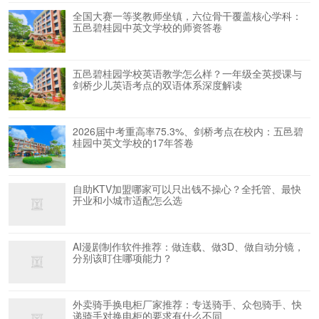
全国大赛一等奖教师坐镇，六位骨干覆盖核心学科：
五邑碧桂园中英文学校的师资答卷
五邑碧桂园学校英语教学怎么样？一年级全英授课与
剑桥少儿英语考点的双语体系深度解读
2026届中考重高率75.3%、剑桥考点在校内：五邑碧
桂园中英文学校的17年答卷
自助KTV加盟哪家可以只出钱不操心？全托管、最快
开业和小城市适配怎么选
AI漫剧制作软件推荐：做连载、做3D、做自动分镜，
分别该盯住哪项能力？
外卖骑手换电柜厂家推荐：专送骑手、众包骑手、快
递骑手对换电柜的要求有什么不同