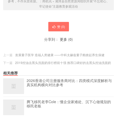
参考，不作买卖依据。：
商机讯
»
湘潭县自然资源局组织开展“不忘初心、
牢记使命”主题教育参观活动
赞 (
0
)
分享到：
更多
(
0
)
上一篇
发展量子医学 造福人类健康 ——中科太赫兹量子舱掀起养生保健
下一篇
2019控油去黑头洗面奶排行榜前十强 推荐口碑好的去黑头控油洗面奶
相关推荐
2026香港公司注册服务商对比：四类模式深度解析与
真实机构横向对比参考
腾飞移民老李Cole：懂企业家难处、沉下心做规划的
移民老板