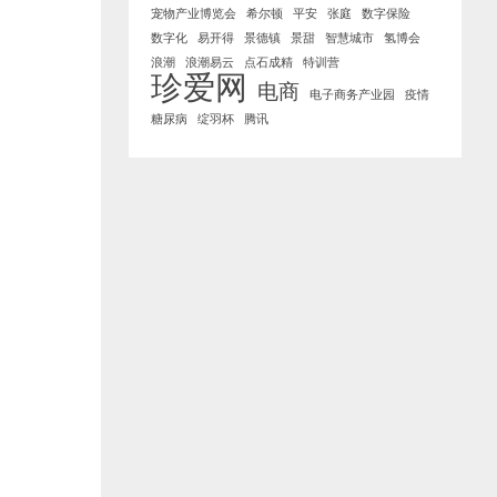
宠物产业博览会
希尔顿
平安
张庭
数字保险
数字化
易开得
景德镇
景甜
智慧城市
氢博会
浪潮
浪潮易云
点石成精
特训营
珍爱网
电商
电子商务产业园
疫情
糖尿病
绽羽杯
腾讯