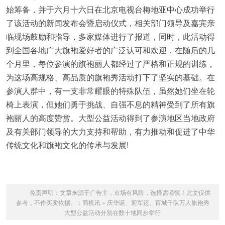
始筹备，并于六月十六日在北京电视台梅地亚中心成功举行
了该活动的新闻发布会暨启动仪式，相关部门领导及嘉宾亲
临现场鼓励和指导，多家媒体进行了报道，同时，此活动得
到全国各地广大旗袍爱好者的广泛认可和欢迎，在随后的几
个月里，每位参演的旗袍丽人都经过了严格和正规的训练，
为这场高规格、高品质的旗袍秀活动打下了坚实的基础。在
参演人群中，有一支非常耀眼的特殊队伍，虽然她们坐在轮
椅上表演，但她们勇于挑战、自强不息的精神受到了所有旗
袍丽人的高度赞赏。大型公益活动得到了参演地区当地政府
及有关部门领导的大力支持和帮助，有力推动和促进了中华
传统文化和旗袍文化的传承与发展!
免责声明：文章来源于广告主，市场有风险，选择需谨慎！此文仅供
参考，不作买卖依据。：
商机讯
»
庆华诞、迎军运、百城千队万人旗袍秀
大型公益活动分别在数十地同步举行