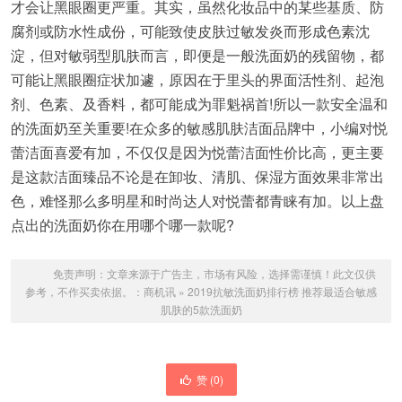
才会让黑眼圈更严重。其实，虽然化妆品中的某些基质、防
腐剂或防水性成份，可能致使皮肤过敏发炎而形成色素沈
淀，但对敏弱型肌肤而言，即便是一般洗面奶的残留物，都
可能让黑眼圈症状加遽，原因在于里头的界面活性剂、起泡
剂、色素、及香料，都可能成为罪魁祸首!所以一款安全温和
的洗面奶至关重要!在众多的敏感肌肤洁面品牌中，小编对悦
蕾洁面喜爱有加，不仅仅是因为悦蕾洁面性价比高，更主要
是这款洁面臻品不论是在卸妆、清肌、保湿方面效果非常出
色，难怪那么多明星和时尚达人对悦蕾都青睐有加。以上盘
点出的洗面奶你在用哪个哪一款呢?
免责声明：文章来源于广告主，市场有风险，选择需谨慎！此文仅供
参考，不作买卖依据。：
商机讯
»
2019抗敏洗面奶排行榜 推荐最适合敏感
肌肤的5款洗面奶
赞 (
0
)