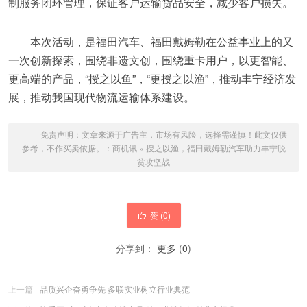
制服务闭环管理，保证客户运输货品安全，减少客户损失。
本次活动，是福田汽车、福田戴姆勒在公益事业上的又
一次创新探索，围绕非遗文创，围绕重卡用户，以更智能、
更高端的产品，“授之以鱼”，“更授之以渔”，推动丰宁经济发
展，推动我国现代物流运输体系建设。
免责声明：文章来源于广告主，市场有风险，选择需谨慎！此文仅供
参考，不作买卖依据。：
商机讯
»
授之以渔，福田戴姆勒汽车助力丰宁脱
贫攻坚战
赞 (
0
)
分享到：
更多
(
0
)
上一篇
品质兴企奋勇争先 多联实业树立行业典范