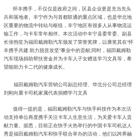
怀丰携手，不仅仅是政府之间，区县企业更是充当先头
兵和落地者。丰宁作为与首都联通的重点区域，也是华北地
区重要的物流中转站与枢纽，丰宁地区有很多人从事物流运
输工作，与卡车常年相伴。本次活动中丰宁县委常委、副县
长张煦笙为福田戴姆勒汽车颁发了荣誉奖牌，以褒奖其在“怀
丰携手共建 助力脱贫攻坚”事业中的贡献;同时，福田戴姆勒
汽车现场捐助帮扶资金并为卡车人子女赠送学习文具等，希
望能助力卡二代的健康成长。
福田戴姆勒汽车营销公司副总经理、华北分公司总经理
刘刚向重卡司机家属代表捐赠学习文具
值得一提的是，福田戴姆勒汽车与快手科技作为本次活
动支持单位再度携手关注卡车人生意生活，为关爱卡车人贡
献力量。据悉，目前正在快手火热举行的中国卡车司机达人
秀是福田戴姆勒汽车和快手联合举办的活动，他们以跨界融