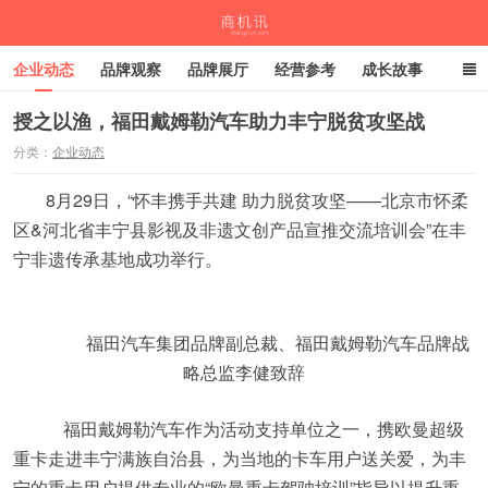
企业动态
品牌观察
品牌展厅
经营参考
成长故事
深度观察
伙伴计划
授之以渔，福田戴姆勒汽车助力丰宁脱贫攻坚战
分类：
企业动态
商机讯
8月29日，“怀丰携手共建 助力脱贫攻坚——北京市怀柔
区&河北省丰宁县影视及非遗文创产品宣推交流培训会”在丰
宁非遗传承基地成功举行。
福田汽车集团品牌副总裁、福田戴姆勒汽车品牌战
略总监李健致辞
福田戴姆勒汽车作为活动支持单位之一，携欧曼超级
重卡走进丰宁满族自治县，为当地的卡车用户送关爱，为丰
宁的重卡用户提供专业的“欧曼重卡驾驶培训”指导以提升重