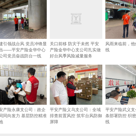
建引领战台风 党员冲锋显
关口前移 防灾于未然 平安
风雨来临前，他
当——平安产险金华中心
产险金华中心支公司扎实做
线
公司党员奋战防台一线
好台风季风险减量服务
安产险永康支公司：政企
平安产险义乌支公司：全域
平安产险武义支
同同向发力 基层防控精准
排查前置风控 筑牢台风防御
条部署防控 织
地
屏障
线