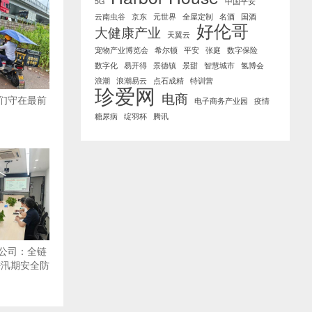
5G
中国平安
云南虫谷
京东
元世界
全屋定制
名酒
国酒
好伦哥
大健康产业
天翼云
宠物产业博览会
希尔顿
平安
张庭
数字保险
数字化
易开得
景德镇
景甜
智慧城市
氢博会
浪潮
浪潮易云
点石成精
特训营
珍爱网
电商
们守在最前
电子商务产业园
疫情
糖尿病
绽羽杯
腾讯
公司：全链
密汛期安全防