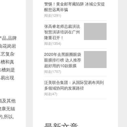
警惕！黄金邮寄藏陷阱 冰城公安提
醒您远离诈骗
阅读(1291)
张高睿老师总裁演说
智慧演讲培训在广州
品,品牌
隆重召开！
阅读(1354)
由花岗岩
工艺复杂
2020年去黑眼圈眼袋
眼膜排行榜 达人推荐
水槽和真
超好用的10款眼膜
水槽则是
阅读(1707)
容易出现
泛美联合集团：从国际贸易布局到
多领域协同的发展路径
阅读(47)
脂及其他
健康无辐
,所以,
最新文章