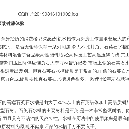
极致健康体验
多亲身经历的消费者都深感苦恼,水槽作为厨房工作量承载最大的产
磨抗污、是否无铅环保等一系列问题,令人不胜其烦。石英石水槽
石英材料混合了食品级高性能树脂,经高科技工艺高温压铸而成,其
年。倍邦厨卫国际供应链负责人李万林告诉记者:市场上假的石英石
很难看出差别。但真石英石水槽硬度是非常高的,而假的石英石
克力合成,硬度要比真石英石水槽逊色很多,一般使用2年左右就
真正的高端石英石水槽是由大于80%以上的石英晶体加上高品质树
型石材。石英石水槽的主要材料是石英,是一种非常坚硬耐磨、
石,而且具有不沾油的天然特性。水槽在厨房中的使用频率是最高的
康原材料为原则,不健康环保的水槽千万不要入手。