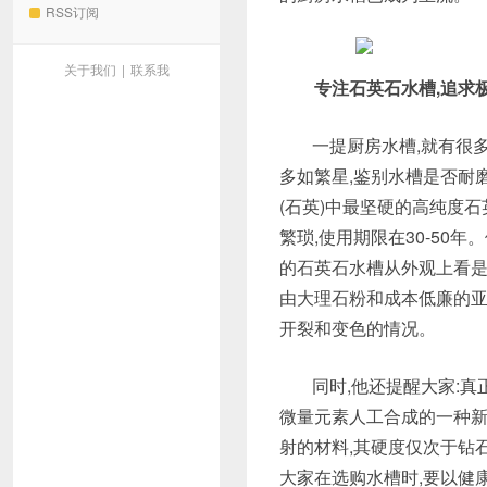
RSS订阅
关于我们
|
联系我
专注石英石水槽,追求
一提厨房水槽,就有很
多如繁星,鉴别水槽是否耐
(石英)中最坚硬的高纯度
繁琐,使用期限在30-50
的石英石水槽从外观上看是
由大理石粉和成本低廉的亚
开裂和变色的情况。
同时,他还提醒大家:
微量元素人工合成的一种新
射的材料,其硬度仅次于钻
大家在选购水槽时,要以健