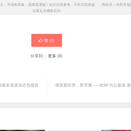
主，市场有风险，选择需谨慎！此文仅供参考，不作买卖依据。：
商机讯
»
倍邦开创
石英石水槽新石代
赞 (
0
)
分享到：
更多
(
0
)
凭借最多渠道业态包揽首
雄安新区旁，胜芳展 —–吹响“办公家具·新