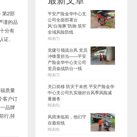
 第2部
平安产险金华中心支
公司全面部署台
严谨的品
风“白海豚”防御 筑牢
品十分有
全域风险防线
品认证、
阅读(7)
党建引领战台风 党员
冲锋显担当——平安
产险金华中心支公司
党员奋战防台一线
阅读(7)
关口前移 防灾于未然 平安产险金华
幸福质量
中心支公司扎实做好台风季风险减
个客户订
量服务
阅读(5)
这一品牌
前行,持
风雨来临前，他们守
在最前线
阅读(8)