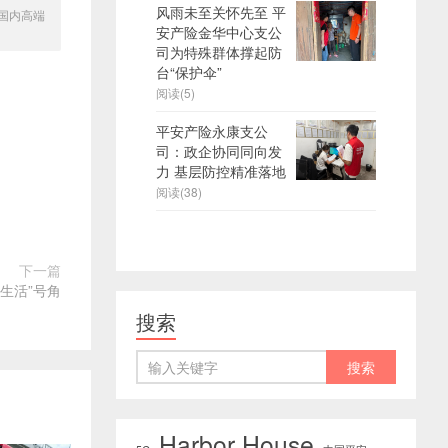
风雨未至关怀先至 平
国内高端
安产险金华中心支公
司为特殊群体撑起防
台“保护伞”
阅读(5)
平安产险永康支公
司：政企协同同向发
力 基层防控精准落地
阅读(38)
下一篇
生活”号角
搜索
Harbor House