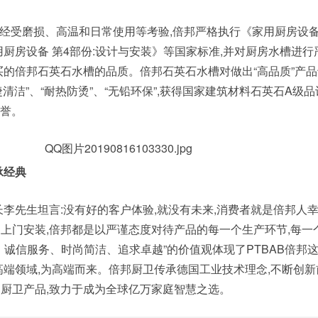
经受磨损、高温和日常使用等考验,倍邦严格执行《家用厨房设备
用厨房设备 第4部份:设计与安装》等国家标准,并对厨房水槽进行
买的倍邦石英石水槽的品质。倍邦石英石水槽对做出“高品质”产
便捷清洁”、“耐热防烫”、“无铅环保”,获得国家建筑材料石英石A级
荣誉。
承经典
长李先生坦言:没有好的客户体验,就没有未来,消费者就是倍邦人
上门安装,倍邦都是以严谨态度对待产品的每一个生产环节,每一
、诚信服务、时尚简洁、追求卓越”的价值观体现了PTBAB倍邦
高端领域,为高端而来。倍邦厨卫传承德国工业技术理念,不断创新
厨卫产品,致力于成为全球亿万家庭智慧之选。